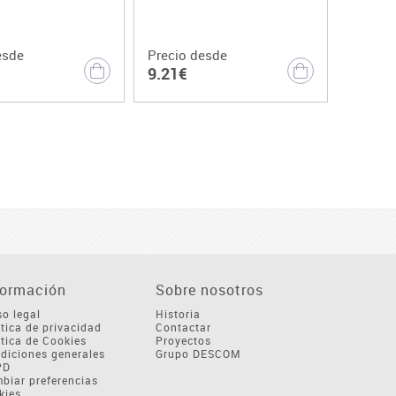
esde
Precio desde
9.21€
formación
Sobre nosotros
so legal
Historia
ítica de privacidad
Contactar
ítica de Cookies
Proyectos
diciones generales
Grupo DESCOM
PD
biar preferencias
kies