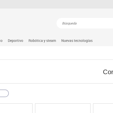
Resultados de la búsqueda
io
Deportivo
Robótica y steam
Nuevas tecnologías
s
nguaje & idiomas
Atletismo
Steam
Equipamiento
Audio
atemáticas
Balones y pelotas
Arduino
Gimnasia rítmica
Conectividad y señal
dio natural, social y cultural
Béisbol
Learning resource
Gimnasio
Mobiliario tecnológico
Con
tricidad fina
Compl. deportivos
Lego education
Hockey
Monitores interactivos
úsica
Deportes alternativos
Makeblock
Piscina
Soportes
illas
imeras edades
Deportes raqueta
Matatastudio
Protección deportiva
Videoconferencia
sitores
icomotricidad
Entrenamiento
Micro:bit
Psicomotricidad
Videoproyección
es
nkering
Vex robotics
Otros