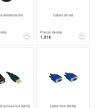
es alimentación
Cables de red
esde
Precio desde
1.81€
B activos A-A (M/H)
Cable VGA (M/M)