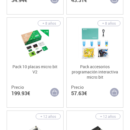
+ 8 años
+ 8 años
Pack 10 placas micro:bit
Pack accesorios
V2
programación interactiva
micro:bit
Precio
Precio
199.93€
57.63€
+ 12 años
+ 12 años