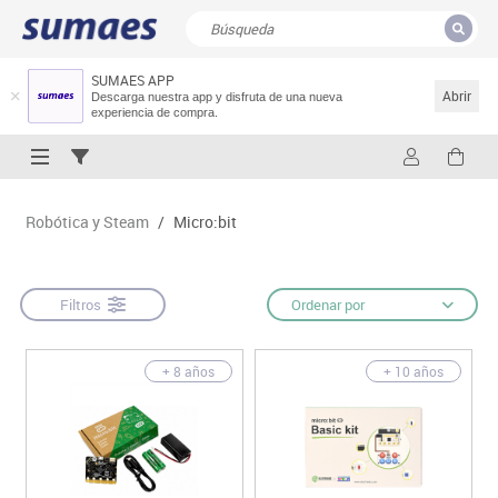
SUMAES APP
CERRAR
Resultados de la búsqueda
Abrir
Descarga nuestra app y disfruta de una nueva
experiencia de compra.
Robótica y Steam
/
Micro:bit
Filtros
Ordenar por
+ 8 años
+ 10 años