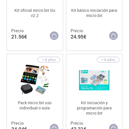
Kit oficial micro:bit Go
Kit básico iniciación para
v2.2
micro:bit
Precio
Precio
21.56€
24.95€
+ 8 años
+ 8 años
Pack micro:bit uso
Kit iniciación y
individual o aula
programación para
micro:bit
Precio
Precio
34.94€
43.31€