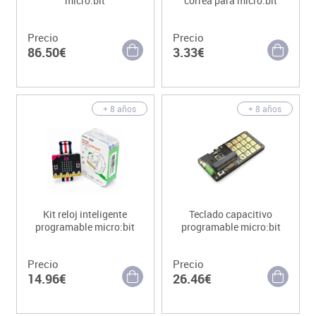
micro:bit
correa para micro:bit
Precio
Precio
86.50€
3.33€
+ 8 años
+ 8 años
Kit reloj inteligente
Teclado capacitivo
programable micro:bit
programable micro:bit
Precio
Precio
14.96€
26.46€