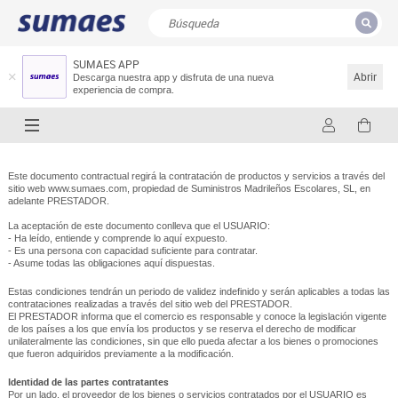
SUMAES APP
CERRAR
Resultados de la búsqueda
Abrir
Descarga nuestra app y disfruta de una nueva
experiencia de compra.
Este documento contractual regirá la contratación de productos y servicios a través del
sitio web www.sumaes.com, propiedad de Suministros Madrileños Escolares, SL, en
adelante PRESTADOR.
La aceptación de este documento conlleva que el USUARIO:
- Ha leído, entiende y comprende lo aquí expuesto.
- Es una persona con capacidad suficiente para contratar.
- Asume todas las obligaciones aquí dispuestas.
Estas condiciones tendrán un periodo de validez indefinido y serán aplicables a todas las
contrataciones realizadas a través del sitio web del PRESTADOR.
El PRESTADOR informa que el comercio es responsable y conoce la legislación vigente
de los países a los que envía los productos y se reserva el derecho de modificar
unilateralmente las condiciones, sin que ello pueda afectar a los bienes o promociones
que fueron adquiridos previamente a la modificación.
Identidad de las partes contratantes
Por un lado, el proveedor de los bienes o servicios contratados por el USUARIO es