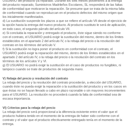
USUARIO del producto ya reparado. Durante los seis meses posteriores a la entrega
del producto reparado, Suministros Madrileños Escolares, SL responderá de las faltas
de conformidad que motivaron la reparación. Se presume que se trata de la misma falta
de conformidad cuando se reproduzcan en el producto defectos del mismo origen que
los inicialmente manifestados.
d) La sustitución suspende los plazos a que se refiere el artículo VII desde el ejercicio de
la opción hasta la entrega del nuevo producto. Al producto sustituto le será de aplicación,
en todo caso, el segundo párrafo del artículo VII.
e) Si concluida la reparación y entregado el producto, éste sigue siendo no conforme
con el contrato, el USUARIO podrá exigir la sustitución del mismo, dentro de los límites
establecidos en el apartado 2 del artículo IV, o la rebaja del precio o la resolución del
contrato en los términos del artículo V.
f) Si la sustitución no logra poner el producto en conformidad con el contrato, el
USUARIO podrá exigir la reparación del mismo, dentro de los límites establecidos en el
apartado 2 del artículo IV, o la rebaja del precio o la resolución del contrato en los
términos de los artículos V y VI.
g) El USUARIO no podrá exigir la sustitución en el caso de productos no fungibles, ni
tampoco cuando se trate de productos de segunda mano.
V) Rebaja del precio y resolución del contrato
La rebaja del precio y la resolución del contrato procederán, a elección del USUARIO,
cuando éste no pueda exigir la reparación o la sustitución del producto y en los casos en
que éstas no se hayan llevado a cabo en plazo razonable o sin mayores inconvenientes
para el USUARIO. La resolución no procederá cuando la falta de conformidad sea de
escasa importancia.
VI) Criterios para la rebaja del precio
La rebaja del precio será proporcional a la diferencia existente entre el valor que el
producto hubiera tenido en el momento de la entrega de haber sido conforme con el
contrato y el valor que el producto efectivamente entregado tenía en el momento de la
entrega.