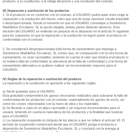
producto, a su sustitución, a la rebaja del precio y a la resolución del contrato.
III) Reparación y sustitución de los productos
1. Si el producto no es conforme con el contrato, el USUARIO podrá optar entre exigir la
reparación o la sustitución del mismo, salvo que una de estas opciones resulte imposible
o desproporcionada. Desde el momento en que el USUARIO comunique a Suministros
Madrileños Escolares, SL la opción elegida, ambas partes deberán atenerse. Esta
decisión del USUARIO se entiende sin perjuicio de lo dispuesto en el artículo IV siguiente
para los supuestos en que la reparación o la sustitución no logren poner el producto en
conformidad con el contrato.
2. Se considerará desproporcionada toda forma de saneamiento que imponga a
Suministros Madrileños Escolares, SL costes que, en comparación con la otra forma de
saneamiento, no sean razonables, teniendo en cuenta el valor que tendría el producto si
no hubiera falta de conformidad, la relevancia de la falta de conformidad y si la forma de
saneamiento alternativa se pudiese realizar sin inconvenientes mayores para el
USUARIO.
IV) Reglas de la reparación o sustitución del producto
La reparación y la sustitución se ajustarán a las siguientes reglas:
a) Serán gratuitas para el USUARIO.
Esta gratuidad comprenderá los gastos necesarios realizados para subsanar la falta de
conformidad de los productos con el contrato, especialmente los gastos de envío, así
como los costes relacionados con la mano de obra y los materiales.
b) Se llevarán a cabo en un plazo razonable y sin mayores inconvenientes para el
usuario, teniendo en cuenta la naturaleza de los productos y la finalidad que tuvieran
para el USUARIO.
c) La reparación suspende el cómputo de los plazos a que se refiere el artículo VII. El
período de suspensión comenzará desde que el USUARIO ponga el producto a
disposición de Suministros Madrileños Escolares, SL y concluirá con la entrega al