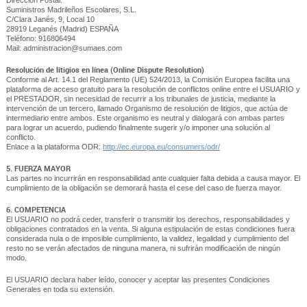
Dirección Postal:
Suministros Madrileños Escolares, S.L.
C/Clara Janés, 9, Local 10
28919 Leganés (Madrid) ESPAÑA
Teléfono: 916806494
Mail: administracion@sumaes.com
Resolución de litigios en línea (Online Dispute Resolution)
Conforme al Art. 14.1 del Reglamento (UE) 524/2013, la Comisión Europea facilita una
plataforma de acceso gratuito para la resolución de conflictos online entre el USUARIO y
el PRESTADOR, sin necesidad de recurrir a los tribunales de justicia, mediante la
intervención de un tercero, llamado Organismo de resolución de litigios, que actúa de
intermediario entre ambos. Este organismo es neutral y dialogará con ambas partes
para lograr un acuerdo, pudiendo finalmente sugerir y/o imponer una solución al
conflicto.
Enlace a la plataforma ODR:
http://ec.europa.eu/consumers/odr/
5. FUERZA MAYOR
Las partes no incurrirán en responsabilidad ante cualquier falta debida a causa mayor. El
cumplimiento de la obligación se demorará hasta el cese del caso de fuerza mayor.
6. COMPETENCIA
El USUARIO no podrá ceder, transferir o transmitir los derechos, responsabilidades y
obligaciones contratados en la venta. Si alguna estipulación de estas condiciones fuera
considerada nula o de imposible cumplimiento, la validez, legalidad y cumplimiento del
resto no se verán afectados de ninguna manera, ni sufrirán modificación de ningún
modo.
El USUARIO declara haber leído, conocer y aceptar las presentes Condiciones
Generales en toda su extensión.