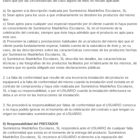
salvo que por las circunstancias del caso alguno de ellos no resulte aplicable:
a) Se ajusten a la descripción realizada por Suministros Madrileños Escolares, SL.
b) Sean aptos para los usos a que ordinariamente se destinen los productos del mismo
tipo.
c) Sean aptos para cualquier uso especial requerido por el cliente cuando lo haya puesto
en conocimiento de Suministros Madrileños Escolares, SL en el momento de la
celebración del contrato, siempre que éste haya admitido que el producto es apto para
este uso.
d) Presenten la calidad y prestaciones habituales de un producto del mismo tipo que el
cliente pueda fundadamente esperar, habida cuenta de la naturaleza de éste y, en su
caso, de las descripciones sobre las características concretas de los productos hechas
por Suministros Madrileños Escolares, SL.
e) Suministros Madrileños Escolares, SL describe los detalles, las características
técnicas y las fotografías de los productos facilitados por el fabricante de los mismos, de
manera que no queda obligado por estas declaraciones públicas.
2. La falta de conformidad que resulte de una incorrecta instalación del producto se
equiparará a la falta de conformidad del mismo cuando la instalación esté incluida en el
contrato de compraventa y haya sido realizada por Suministros Madrileños Escolares,
SL o bajo su responsabilidad, o por el USUARIO cuando la instalación defectuosa se
deba a un error en las instrucciones de instalación.
3. No procederá la responsabilidad por faltas de conformidad que el USUARIO conozca
o no haya podido ignorar en el momento de la celebración del contrato o que tengan su
origen en materiales suministrados por el USUARIO.
II) Responsabilidad del PRESTADOR
Suministros Madrileños Escolares, SL responderá ante el USUARIO de cualquier falta
de conformidad que exista en el momento de la entrega del producto. Suministros
Madrileños Escolares, SL reconoce al USUARIO el derecho a la reparación del