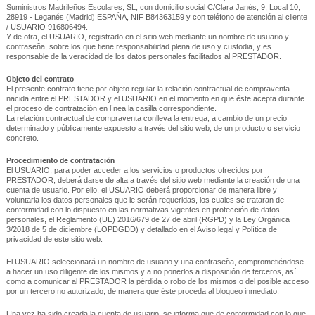
Suministros Madrileños Escolares, SL, con domicilio social C/Clara Janés, 9, Local 10,
28919 - Leganés (Madrid) ESPAÑA, NIF B84363159 y con teléfono de atención al cliente
/ USUARIO 916806494.
Y de otra, el USUARIO, registrado en el sitio web mediante un nombre de usuario y
contraseña, sobre los que tiene responsabilidad plena de uso y custodia, y es
responsable de la veracidad de los datos personales facilitados al PRESTADOR.
Objeto del contrato
El presente contrato tiene por objeto regular la relación contractual de compraventa
nacida entre el PRESTADOR y el USUARIO en el momento en que éste acepta durante
el proceso de contratación en línea la casilla correspondiente.
La relación contractual de compraventa conlleva la entrega, a cambio de un precio
determinado y públicamente expuesto a través del sitio web, de un producto o servicio
concreto.
Procedimiento de contratación
El USUARIO, para poder acceder a los servicios o productos ofrecidos por
PRESTADOR, deberá darse de alta a través del sitio web mediante la creación de una
cuenta de usuario. Por ello, el USUARIO deberá proporcionar de manera libre y
voluntaria los datos personales que le serán requeridas, los cuales se trataran de
conformidad con lo dispuesto en las normativas vigentes en protección de datos
personales, el Reglamento (UE) 2016/679 de 27 de abril (RGPD) y la Ley Orgánica
3/2018 de 5 de diciembre (LOPDGDD) y detallado en el Aviso legal y Política de
privacidad de este sitio web.
El USUARIO seleccionará un nombre de usuario y una contraseña, comprometiéndose
a hacer un uso diligente de los mismos y a no ponerlos a disposición de terceros, así
como a comunicar al PRESTADOR la pérdida o robo de los mismos o del posible acceso
por un tercero no autorizado, de manera que éste proceda al bloqueo inmediato.
Una vez ha sido creada la cuenta de usuario, se informa que de conformidad con lo que