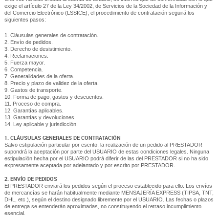
exige el artículo 27 de la Ley 34/2002, de Servicios de la Sociedad de la Información y
del Comercio Electrónico (LSSICE), el procedimiento de contratación seguirá los
siguientes pasos:
1. Cláusulas generales de contratación.
2. Envío de pedidos.
3. Derecho de desistimiento.
4. Reclamaciones.
5. Fuerza mayor.
6. Competencia.
7. Generalidades de la oferta.
8. Precio y plazo de validez de la oferta.
9. Gastos de transporte.
10. Forma de pago, gastos y descuentos.
11. Proceso de compra.
12. Garantías aplicables.
13. Garantías y devoluciones.
14. Ley aplicable y jurisdicción.
1. CLÁUSULAS GENERALES DE CONTRATACIÓN
Salvo estipulación particular por escrito, la realización de un pedido al PRESTADOR
supondrá la aceptación por parte del USUARIO de estas condiciones legales. Ninguna
estipulación hecha por el USUARIO podrá diferir de las del PRESTADOR si no ha sido
expresamente aceptada por adelantado y por escrito por PRESTADOR.
2. ENVÍO DE PEDIDOS
El PRESTADOR enviará los pedidos según el proceso establecido para ello. Los envíos
de mercancías se harán habitualmente mediante MENSAJERÍA EXPRESS (TIPSA, TNT,
DHL, etc.), según el destino designado libremente por el USUARIO. Las fechas o plazos
de entrega se entenderán aproximadas, no constituyendo el retraso incumplimiento
esencial.