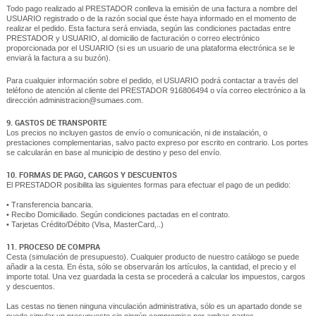
Todo pago realizado al PRESTADOR conlleva la emisión de una factura a nombre del
USUARIO registrado o de la razón social que éste haya informado en el momento de
realizar el pedido. Esta factura será enviada, según las condiciones pactadas entre
PRESTADOR y USUARIO, al domicilio de facturación o correo electrónico
proporcionada por el USUARIO (si es un usuario de una plataforma electrónica se le
enviará la factura a su buzón).
Para cualquier información sobre el pedido, el USUARIO podrá contactar a través del
teléfono de atención al cliente del PRESTADOR 916806494 o vía correo electrónico a la
dirección administracion@sumaes.com.
9. GASTOS DE TRANSPORTE
Los precios no incluyen gastos de envío o comunicación, ni de instalación, o
prestaciones complementarias, salvo pacto expreso por escrito en contrario. Los portes
se calcularán en base al municipio de destino y peso del envío.
10. FORMAS DE PAGO, CARGOS Y DESCUENTOS
El PRESTADOR posibilita las siguientes formas para efectuar el pago de un pedido:
• Transferencia bancaria.
• Recibo Domiciliado. Según condiciones pactadas en el contrato.
• Tarjetas Crédito/Débito (Visa, MasterCard,..)
11. PROCESO DE COMPRA
Cesta (simulación de presupuesto). Cualquier producto de nuestro catálogo se puede
añadir a la cesta. En ésta, sólo se observarán los artículos, la cantidad, el precio y el
importe total. Una vez guardada la cesta se procederá a calcular los impuestos, cargos
y descuentos.
Las cestas no tienen ninguna vinculación administrativa, sólo es un apartado donde se