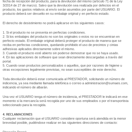
fecha de recepción del producto, para la devolución del mismo (artículo 71 de la Ley
3/2014 de 27 de marzo). Salvo que la devolución sea realizada por defectos en el
producto, los gastos relativos al envío serán asumidos por parte del USUARIO. El
producto deberá ser devuelto en su embalaje original y en perfecto estado.
El derecho de desistimiento no podrá aplicarse en los siguientes casos:
1. Si el producto no se presenta en perfectas condiciones.
2. Si los embalajes del producto no son los originales o estos no se encuentran en
perfecto estado. El embalaje original deberá proteger el producto de manera que se
reciba en perfectas condiciones, quedando prohibido el uso de precintos y cintas
adhesivas aplicados directamente sobre el mismo.
3. Cuando el producto esté abierto sin poderse demostrar que no se haya usado.
4. En las aplicaciones de software que sean directamente descargadas a través del
portal.
5. Cuando sean productos personalizados o aquellos, que por razones de higiene u
otras excepciones legalmente previstas, no sean susceptibles de este derecho.
Toda devolución deberá estar comunicada al PRESTADOR, solicitando un número de
indicencia, ya sea mediante llamada telefónica o correo a administracion@sumaes.com,
indicando el número de albarán.
Una vez el USUARIO tenga el número de incidencia, el PRESTADOR le indicará en ese
momento si la mercancía será recogida por uno de sus empleados o por el transportista
seleccionado para la recogida.
4. RECLAMACIONES
Cualquier reclamación que el USUARIO considere oportuna será atendida en la menor
brevedad posible, pudiéndose realizar en las siguientes direcciones de contacto: