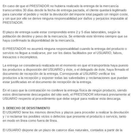
En caso de que el PRESTADOR no hubiera realizado la entrega de la mercancía
transcurridos 30 días desde la fecha de entrega pactada, el cliente quedará legitimado
para cancelar el pedido y recibir la devolución del importe total pagado sin ningún coste,
y sin que por ello se derive ninguna responsabilidad por daños y perjuicios imputable al
PRESTADOR.
El plazo de entrega suele estar comprendido entre 2 y 5 días laborables, según la
población de destino y peso de la mercancía. Se entiende este término siempre que se
haya confirmado la disponibilidad de la mercancía.
El PRESTADOR no asumirá ninguna responsabilidad cuando la entrega del producto o
servicio no llegue a realizarse, por ser los datos facilitados por el USUARIO, falsos,
inexactos o incompletos.
La entrega se considerará realizada en el momento en que el transportista haya puesto
los productos a disposición del USUARIO y éste, o el delegado de éste, haya firmado el
documento de recepción de la entrega. Corresponde al USUARIO verificar los
productos a la recepción y exponer todas las salvedades y reclamaciones que puedan
estar justificadas en el documento de recepción de la entrega.
En el caso que la contratación no conlleve la entrega física de ningún producto, siendo
estos directamente descargados del sitio web, el PRESTADOR informará previamente al
USUARIO respecto al procedimiento que debe seguir para realizar esta descarga.
3. DERECHO DE DESISTIMIENTO
El USUARIO tiene los mismos derechos y plazos para proceder a realizar la devolución
y / o reclamar los posibles vicios o defectos que presente el producto o servicio, tanto
en modo en línea como fuera de línea.
El USUARIO dispone de un plazo de catorce días naturales, contados a partir de la