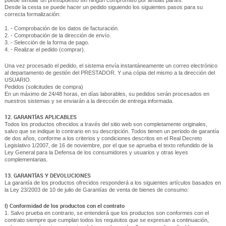
puede simular un presupuesto sin ningún compromiso por ambas partes.
Desde la cesta se puede hacer un pedido siguiendo los siguientes pasos para su
correcta formalización:
1. - Comprobación de los datos de facturación.
2. - Comprobación de la dirección de envío.
3. - Selección de la forma de pago.
4. - Realizar el pedido (comprar).
Una vez procesado el pedido, el sistema envía instantáneamente un correo electrónico
al departamento de gestión del PRESTADOR. Y una cópia del mismo a la dirección del
USUARIO.
Pedidos (solicitudes de compra)
En un máximo de 24/48 horas, en días laborables, su pedidos serán procesados en
nuestros sistemas y se enviarán a la dirección de entrega informada.
12. GARANTÍAS APLICABLES
Todos los productos ofrecidos a través del sitio web son completamente originales,
salvo que se indique lo contrario en su descripción. Todos tienen un periodo de garantía
de dos años, conforme a los criterios y condiciones descritos en el Real Decreto
Legislativo 1/2007, de 16 de noviembre, por el que se aprueba el texto refundido de la
Ley General para la Defensa de los consumidores y usuarios y otras leyes
complementarias.
13. GARANTÍAS Y DEVOLUCIONES
La garantía de los productos ofrecidos responderá a los siguientes artículos basados en
la Ley 23/2003 de 10 de julio de Garantías de venta de bienes de consumo:
I) Conformidad de los productos con el contrato
1. Salvo prueba en contrario, se entenderá que los productos son conformes con el
contrato siempre que cumplan todos los requisitos que se expresan a continuación,