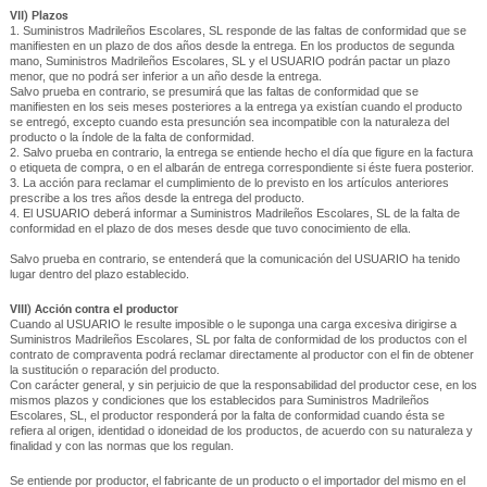
VII) Plazos
1. Suministros Madrileños Escolares, SL responde de las faltas de conformidad que se
manifiesten en un plazo de dos años desde la entrega. En los productos de segunda
mano, Suministros Madrileños Escolares, SL y el USUARIO podrán pactar un plazo
menor, que no podrá ser inferior a un año desde la entrega.
Salvo prueba en contrario, se presumirá que las faltas de conformidad que se
manifiesten en los seis meses posteriores a la entrega ya existían cuando el producto
se entregó, excepto cuando esta presunción sea incompatible con la naturaleza del
producto o la índole de la falta de conformidad.
2. Salvo prueba en contrario, la entrega se entiende hecho el día que figure en la factura
o etiqueta de compra, o en el albarán de entrega correspondiente si éste fuera posterior.
3. La acción para reclamar el cumplimiento de lo previsto en los artículos anteriores
prescribe a los tres años desde la entrega del producto.
4. El USUARIO deberá informar a Suministros Madrileños Escolares, SL de la falta de
conformidad en el plazo de dos meses desde que tuvo conocimiento de ella.
Salvo prueba en contrario, se entenderá que la comunicación del USUARIO ha tenido
lugar dentro del plazo establecido.
VIII) Acción contra el productor
Cuando al USUARIO le resulte imposible o le suponga una carga excesiva dirigirse a
Suministros Madrileños Escolares, SL por falta de conformidad de los productos con el
contrato de compraventa podrá reclamar directamente al productor con el fin de obtener
la sustitución o reparación del producto.
Con carácter general, y sin perjuicio de que la responsabilidad del productor cese, en los
mismos plazos y condiciones que los establecidos para Suministros Madrileños
Escolares, SL, el productor responderá por la falta de conformidad cuando ésta se
refiera al origen, identidad o idoneidad de los productos, de acuerdo con su naturaleza y
finalidad y con las normas que los regulan.
Se entiende por productor, el fabricante de un producto o el importador del mismo en el