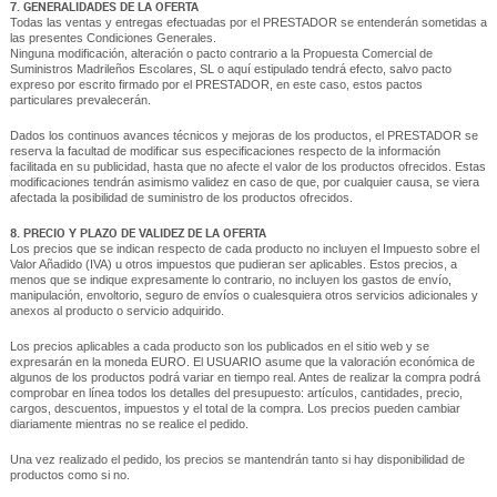
7. GENERALIDADES DE LA OFERTA
Todas las ventas y entregas efectuadas por el PRESTADOR se entenderán sometidas a
las presentes Condiciones Generales.
Ninguna modificación, alteración o pacto contrario a la Propuesta Comercial de
Suministros Madrileños Escolares, SL o aquí estipulado tendrá efecto, salvo pacto
expreso por escrito firmado por el PRESTADOR, en este caso, estos pactos
particulares prevalecerán.
Dados los continuos avances técnicos y mejoras de los productos, el PRESTADOR se
reserva la facultad de modificar sus especificaciones respecto de la información
facilitada en su publicidad, hasta que no afecte el valor de los productos ofrecidos. Estas
modificaciones tendrán asimismo validez en caso de que, por cualquier causa, se viera
afectada la posibilidad de suministro de los productos ofrecidos.
8. PRECIO Y PLAZO DE VALIDEZ DE LA OFERTA
Los precios que se indican respecto de cada producto no incluyen el Impuesto sobre el
Valor Añadido (IVA) u otros impuestos que pudieran ser aplicables. Estos precios, a
menos que se indique expresamente lo contrario, no incluyen los gastos de envío,
manipulación, envoltorio, seguro de envíos o cualesquiera otros servicios adicionales y
anexos al producto o servicio adquirido.
Los precios aplicables a cada producto son los publicados en el sitio web y se
expresarán en la moneda EURO. El USUARIO asume que la valoración económica de
algunos de los productos podrá variar en tiempo real. Antes de realizar la compra podrá
comprobar en línea todos los detalles del presupuesto: artículos, cantidades, precio,
cargos, descuentos, impuestos y el total de la compra. Los precios pueden cambiar
diariamente mientras no se realice el pedido.
Una vez realizado el pedido, los precios se mantendrán tanto si hay disponibilidad de
productos como si no.