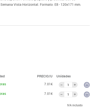
. Semana Vista Horizontal. Formato: E8 - 120x171 mm.
idad
PRECIO/U
Unidades
oras
7.01€
oras
7.01€
IVA incluido