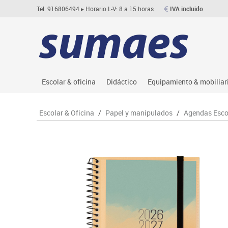
Tel. 916806494
▸ Horario L-V: 8 a 15 horas
IVA incluido
Escolar & oficina
Didáctico
Equipamiento & mobiliar
Archivo
Asociación y atención
Aulas entornos naturale
Le
Escolar & Oficina
/
Papel y manipulados
/
Agendas Esco
Complementos oficina
Ciencias
Despachos y oficinas
M
Dibujo técnico y artístico
Construcciones
Espacios compartidos
Me
Escritura y corrección
Espacios exteriores
Mesas educación
Mo
Higiene
Espacios multisensoriales
Muebles escolares
M
Informática
Juegos heurísticos
Percheros, baldas y taqu
Pr
Manualidades
Juegos de mesa
Pizarras, vitrinas y expo
Ps
Material escolar
Juegos simbólicos
Sillas, bancos y taburet
Ti
Plastifica, encuaderna, destruye