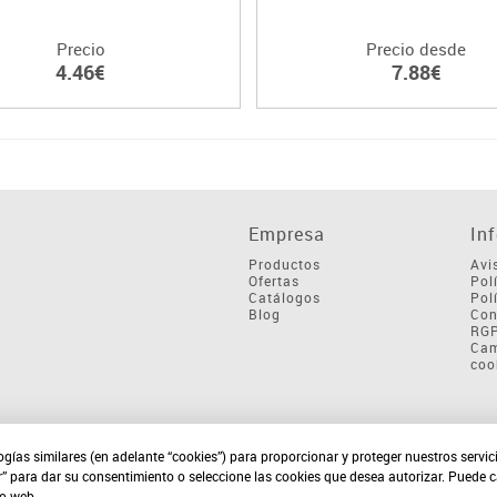
Precio
Precio desde
4.46€
7.88€
Empresa
In
Productos
Avi
Ofertas
Pol
Catálogos
Pol
Blog
Con
RG
Cam
coo
ogías similares (en adelante “cookies”) para proporcionar y proteger nuestros servi
r” para dar su consentimiento o seleccione las cookies que desea autorizar. Puede 
io web.