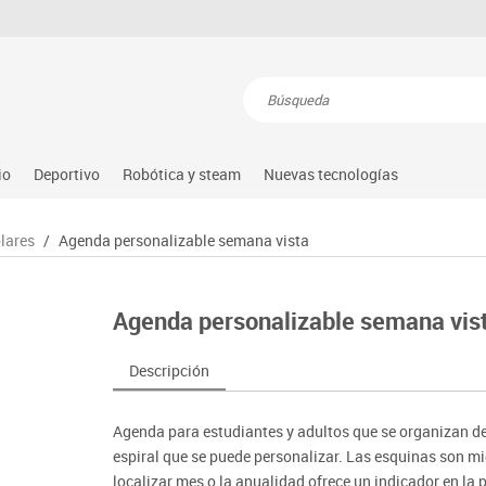
Resultados de la búsqueda
io
Deportivo
Robótica y steam
Nuevas tecnologías
s
nguaje & idiomas
Atletismo
Steam
Equipamiento
Audio
lares
/
Agenda personalizable semana vista
atemáticas
Balones y pelotas
Arduino
Gimnasia rítmica
Conectividad y señal
dio natural, social y cultural
Béisbol
Learning resource
Gimnasio
Mobiliario tecnológico
Agenda personalizable semana vis
tricidad fina
Compl. deportivos
Lego education
Hockey
Monitores interactivos
úsica
Deportes alternativos
Makeblock
Piscina
Soportes
Descripción
illas
imeras edades
Deportes raqueta
Matatastudio
Protección deportiva
Videoconferencia
sitores
icomotricidad
Entrenamiento
Micro:bit
Psicomotricidad
Videoproyección
Agenda para estudiantes y adultos que se organizan de
es
nkering
Vex robotics
espiral que se puede personalizar. Las esquinas son m
Otros
localizar mes o la anualidad ofrece un indicador en la 