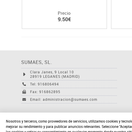
Precio
9.50€
SUMAES, SL.
Clara Janes, 9 Local 10
28919 LEGANES (MADRID)
Tel: 916806494
Fax: 916862895
Email: administracion@sumaes.com
Nosotros y terceros, como proveedores de servicios, utilizamos cookies y tecnol
mejorar su rendimiento y para publicar anuncios relevantes. Seleccione “Acepta
las cookies y retirar su consentimiento en cualquier momento desde nuestro sit