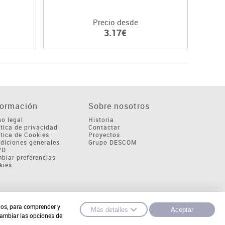
Precio desde
3.17€
formación
Sobre nosotros
so legal
Historia
ítica de privacidad
Contactar
ítica de Cookies
Proyectos
diciones generales
Grupo DESCOM
PD
biar preferencias
kies
cios, para comprender y
Más detalles
Aceptar
cambiar las opciones de