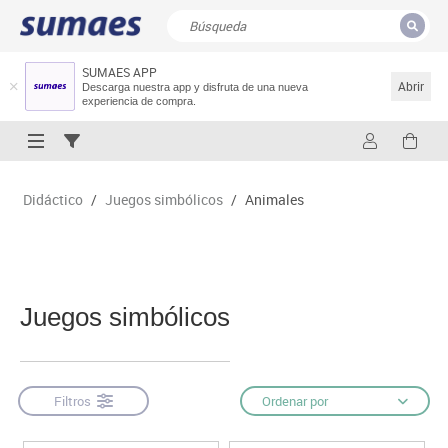
SUMAES APP
CERRAR
Resultados de la búsqueda
Abrir
Descarga nuestra app y disfruta de una nueva
experiencia de compra.
Didáctico
/
Juegos simbólicos
/
Animales
Juegos simbólicos
Filtros
Ordenar por