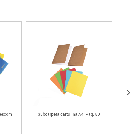
Descom
Subcarpeta cartulina A4. Paq. 50
Archi