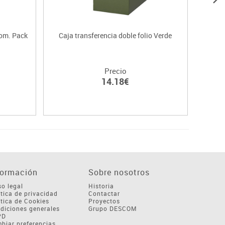
com. Pack
Caja transferencia doble folio Verde
Archiv
Precio
14.18€
formación
Sobre nosotros
so legal
Historia
ítica de privacidad
Contactar
ítica de Cookies
Proyectos
diciones generales
Grupo DESCOM
PD
biar preferencias