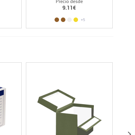
Precio desde
9.11€
+5