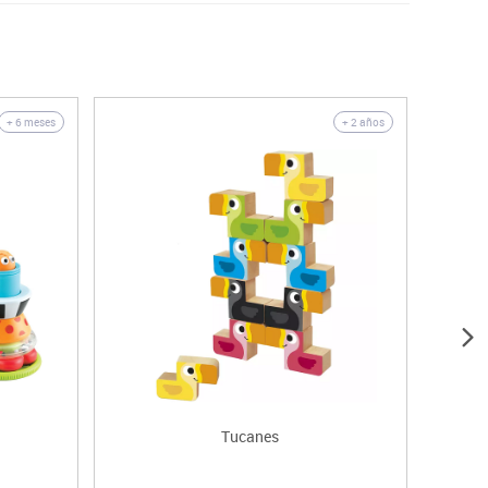
Oferta
+ 6 meses
+ 2 años
Tucanes