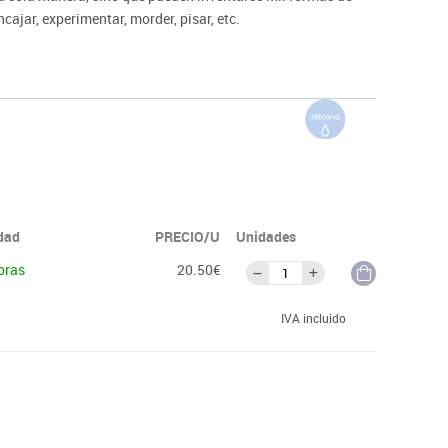
ncajar, experimentar, morder, pisar, etc.
esistente, práctico y seguro. Sin BPA, PVC o ftalatos.
idad
PRECIO/U
Unidades
oras
20.50€
IVA incluido