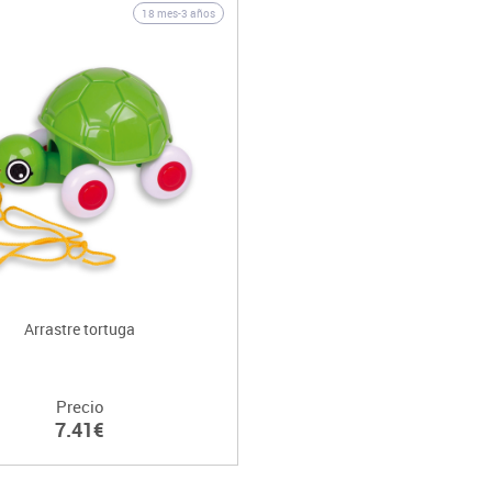
18 mes-3 años
Arrastre tortuga
Precio
7.41€