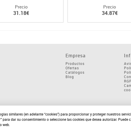
Precio
Precio
31.18€
34.87€
Empresa
In
Productos
Avi
Ofertas
Pol
Catálogos
Pol
Blog
Con
RG
Cam
coo
ogías similares (en adelante “cookies”) para proporcionar y proteger nuestros servi
r” para dar su consentimiento o seleccione las cookies que desea autorizar. Puede 
io web.