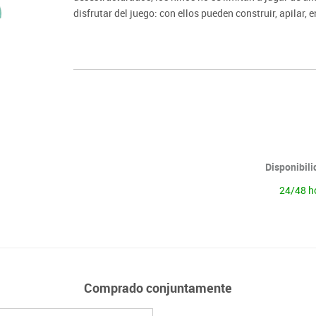
disfrutar del juego: con ellos pueden construir, apilar, e
Hechos 100% con silicona platino, un material blando, r
Disponibil
24/48 h
Comprado conjuntamente