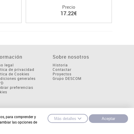
Precio
17.22€
formación
Sobre nosotros
so legal
Historia
ítica de privacidad
Contactar
ítica de Cookies
Proyectos
diciones generales
Grupo DESCOM
PD
biar preferencias
kies
cios, para comprender y
Más detalles
Aceptar
cambiar las opciones de