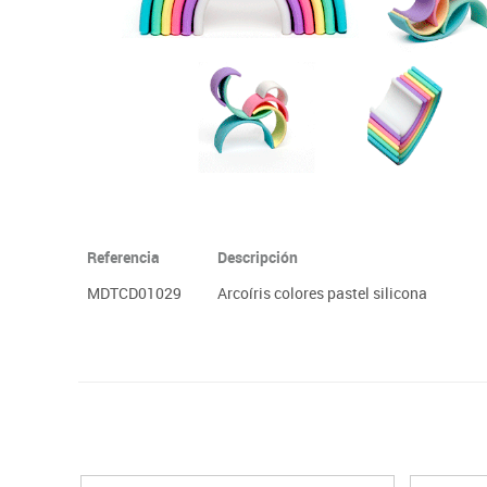
Papel y manipulados
Referencia
Descripción
MDTCD01029
Arcoíris colores pastel silicona