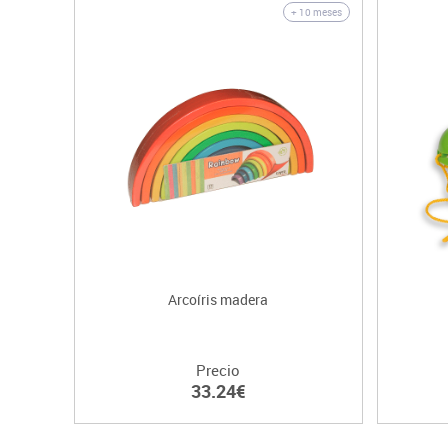
+ 10 meses
Arcoíris madera
Precio
33.24€