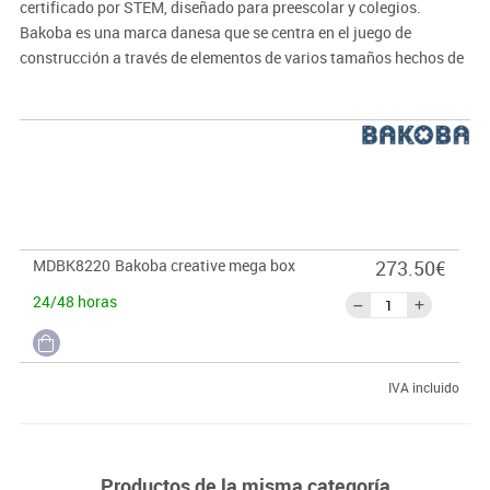
certificado por STEM, diseñado para preescolar y colegios.
Bakoba es una marca danesa que se centra en el juego de
construcción a través de elementos de varios tamaños hechos de
espuma EVA suave y segura. A través de Bakoba, los niños y niñas
pueden explorar su imaginación y construir lo que se les ocurra.
Promueve el aprendizaje de ciencia, tecnología, ingeniería y
matemáticas a través del juego práctico, y gracias a su material,
se pueden crear ambientes de aprendizajes tranquilos, ideales
para juegos grupales y colaborativos.
MDBK8220
Bakoba creative mega box
273.50€
Contiene:
300 piezas de construcción, 15 guías resistentes con
24/48 horas
ejemplos de construcción, y acceso de manera online a más de
100 guías de construcción de diferentes niveles.
* También incluye una bolsa lavable para una limpieza rápida e
IVA incluido
higiénica de las piezas.
Productos de la misma categoría