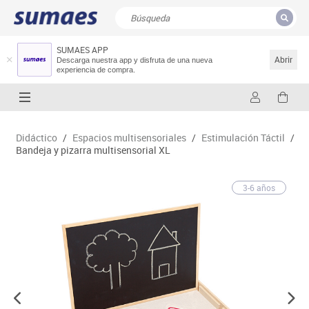
SUMAES APP
CERRAR
Resultados de la búsqueda
Abrir
Descarga nuestra app y disfruta de una nueva
experiencia de compra.
Didáctico
/
Espacios multisensoriales
/
Estimulación Táctil
/
Bandeja y pizarra multisensorial XL
3-6 años