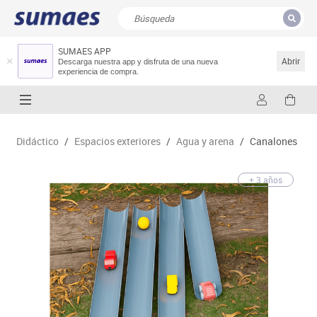
SUMAES APP
CERRAR
Resultados de la búsqueda
Abrir
Descarga nuestra app y disfruta de una nueva
experiencia de compra.
Didáctico
/
Espacios exteriores
/
Agua y arena
/
Canalones
+ 3 años