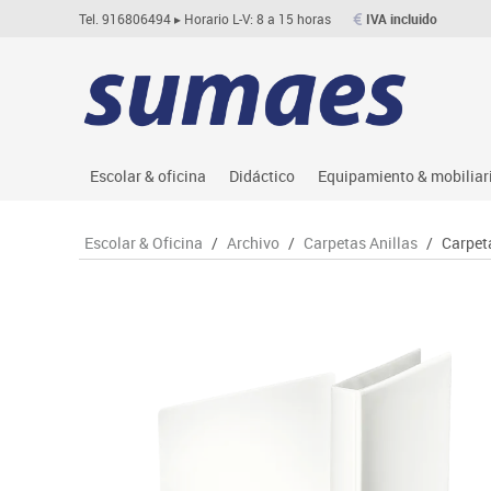
Tel. 916806494
▸ Horario L-V: 8 a 15 horas
IVA incluido
Escolar & oficina
Didáctico
Equipamiento & mobiliar
Archivo
Asociación y atención
Aulas entornos naturale
Le
Escolar & Oficina
/
Archivo
/
Carpetas Anillas
/
Carpet
Complementos oficina
Ciencias
Despachos y oficinas
M
Dibujo técnico y artístico
Construcciones
Espacios compartidos
Me
Escritura y corrección
Espacios exteriores
Mesas educación
Mo
Higiene
Espacios multisensoriales
Muebles escolares
M
Informática
Juegos heurísticos
Percheros, baldas y taqu
Pr
Manualidades
Juegos de mesa
Pizarras, vitrinas y expo
Ps
Material escolar
Juegos simbólicos
Sillas, bancos y taburet
Ti
Plastifica, encuaderna, destruye