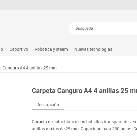
Resultados de la búsqueda
io
Deportivo
Robótica y steam
Nuevas tecnologías
s
nguaje & idiomas
Atletismo
Steam
Equipamiento
Audio
a Canguro A4 4 anillas 25 mm
atemáticas
Balones y pelotas
Arduino
Gimnasia rítmica
Conectividad y señal
dio natural, social y cultural
Béisbol
Learning resource
Gimnasio
Mobiliario tecnológico
Carpeta Canguro A4 4 anillas 25 
tricidad fina
Compl. deportivos
Lego education
Hockey
Monitores interactivos
úsica
Deportes alternativos
Makeblock
Piscina
Soportes
Descripción
illas
imeras edades
Deportes raqueta
Matatastudio
Protección deportiva
Videoconferencia
sitores
icomotricidad
Entrenamiento
Micro:bit
Psicomotricidad
Videoproyección
Carpeta de color blanco con bolsillos transparentes en
es
nkering
Vex robotics
anillas mixtas de 25 mm. Capacidad para 230 hojas. 
Otros