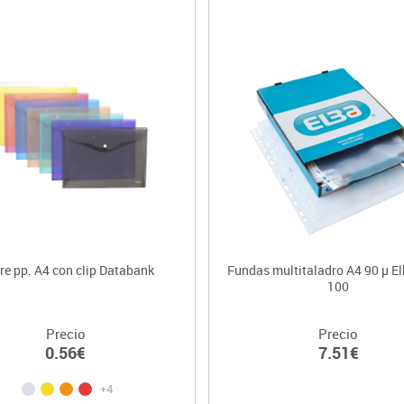
re pp. A4 con clip Databank
Fundas multitaladro A4 90 µ El
100
Precio
Precio
0.56€
7.51€
+4