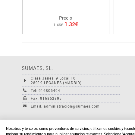
Precio
1.32€
1.46€
SUMAES, SL.
Clara Janes, 9 Local 10
28919 LEGANES (MADRID)
Tel: 916806494
Fax: 916862895
Email: administracion@sumaes.com
Nosotros y terceros, como proveedores de servicios, utilizamos cookies y tecnol
mejorar su rendimiento y para publicar anuncios relevantes. Seleccione “Acepta