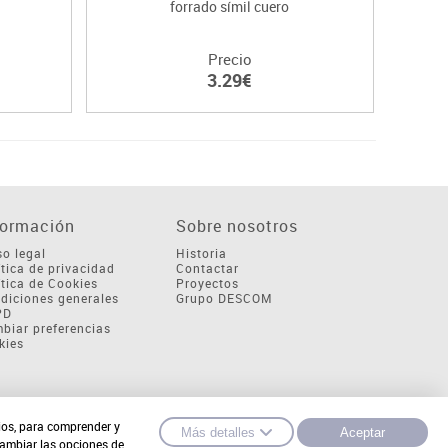
forrado símil cuero
Precio
3.29€
formación
Sobre nosotros
so legal
Historia
ítica de privacidad
Contactar
ítica de Cookies
Proyectos
diciones generales
Grupo DESCOM
PD
biar preferencias
kies
cios, para comprender y
Más detalles
Aceptar
cambiar las opciones de