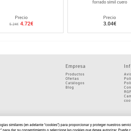
forrado símil cuero
Precio
Precio
4.72€
3.04€
5.24€
Empresa
In
Productos
Avi
Ofertas
Pol
Catálogos
Pol
Blog
Con
RG
Cam
coo
ogías similares (en adelante “cookies”) para proporcionar y proteger nuestros servi
r” para dar su consentimiento o seleccione las cookies que desea autorizar. Puede 