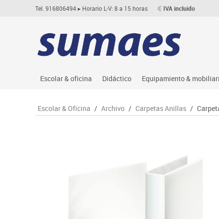
Tel. 916806494
▸ Horario L-V: 8 a 15 horas
IVA incluido
Escolar & oficina
Didáctico
Equipamiento & mobiliar
Archivo
Asociación y atención
Aulas entornos naturale
Le
Escolar & Oficina
/
Archivo
/
Carpetas Anillas
/
Carpet
Complementos oficina
Ciencias
Despachos y oficinas
M
Dibujo técnico y artístico
Construcciones
Espacios compartidos
Me
Escritura y corrección
Espacios exteriores
Mesas educación
Mo
Higiene
Espacios multisensoriales
Muebles escolares
M
Informática
Juegos heurísticos
Percheros, baldas y taqu
Pr
Manualidades
Juegos de mesa
Pizarras, vitrinas y expo
Ps
Material escolar
Juegos simbólicos
Sillas, bancos y taburet
Ti
Plastifica, encuaderna, destruye