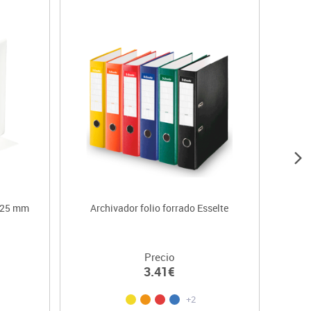
s 25 mm
Archivador folio forrado Esselte
Funda
Precio
3.41€
+2