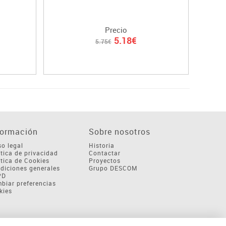
Precio
5.18€
5.75€
formación
Sobre nosotros
so legal
Historia
ítica de privacidad
Contactar
ítica de Cookies
Proyectos
diciones generales
Grupo DESCOM
PD
biar preferencias
kies