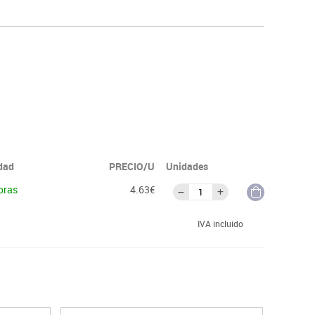
idad
PRECIO/U
Unidades
oras
4.63€
IVA incluido