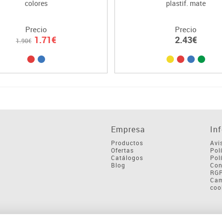
colores
plastif. mate
Precio
Precio
1.71€
2.43€
1.90€
Empresa
In
Productos
Avi
Ofertas
Pol
Catálogos
Pol
Blog
Con
RG
Cam
coo