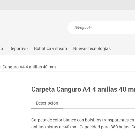
Resultados de la búsqueda
io
Deportivo
Robótica y steam
Nuevas tecnologías
s
nguaje & idiomas
Atletismo
Steam
Equipamiento
Audio
a Canguro A4 4 anillas 40 mm
atemáticas
Balones y pelotas
Arduino
Gimnasia rítmica
Conectividad y señal
dio natural, social y cultural
Béisbol
Learning resource
Gimnasio
Mobiliario tecnológico
Carpeta Canguro A4 4 anillas 40 
tricidad fina
Compl. deportivos
Lego education
Hockey
Monitores interactivos
úsica
Deportes alternativos
Makeblock
Piscina
Soportes
Descripción
illas
imeras edades
Deportes raqueta
Matatastudio
Protección deportiva
Videoconferencia
sitores
icomotricidad
Entrenamiento
Micro:bit
Psicomotricidad
Videoproyección
Carpeta de color blanco con bolsillos transparentes en
es
nkering
Vex robotics
anillas mixtas de 40 mm. Capacidad para 380 hojas. 
Otros