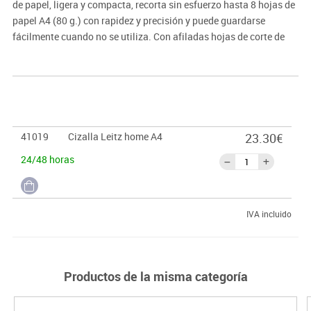
de papel, ligera y compacta, recorta sin esfuerzo hasta 8 hojas de
papel A4 (80 g.) con rapidez y precisión y puede guardarse
fácilmente cuando no se utiliza. Con afiladas hojas de corte de
acero endurecido, una superficie de trabajo robusta y una
garantía de 2 años.
41019
Cizalla Leitz home A4
23.30€
24/48 horas
IVA incluido
Productos de la misma categoría