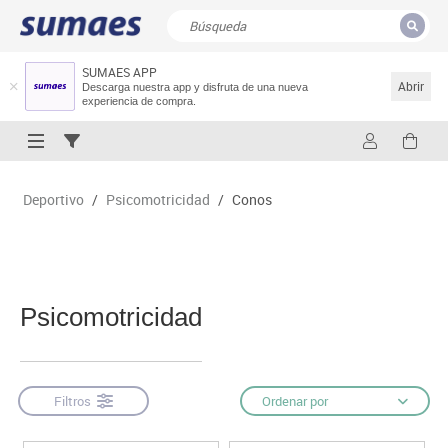
SUMAES APP
CERRAR
Resultados de la búsqueda
Abrir
Descarga nuestra app y disfruta de una nueva
experiencia de compra.
Deportivo
/
Psicomotricidad
/
Conos
Psicomotricidad
Filtros
Ordenar por