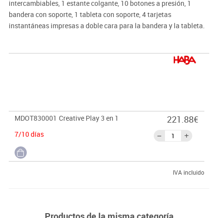
intercambiables, 1 estante colgante, 10 botones a presión, 1
bandera con soporte, 1 tableta con soporte, 4 tarjetas
instantáneas impresas a doble cara para la bandera y la tableta.
1. Supermercado:
1 red de compras, 5 bolsas de compras, 1
tomate, 2 zanahorias, 3 papas, 25 monedas, 50 billetes, 1 tarjeta
de crédito, 1 caja de monedas.
2. Cocina:
1 fregadero con grifo, 1 cacerola, 1 sartén, 1 cuchara
mezcladora, 1 espátula, 1 salero y pimentero, 1 paño de cocina.
MDOT830001
Creative Play 3 en 1
221.88€
3. Taller:
1 tornillo de banco con soporte, 1 sierra, 1 martillo, 1
7/10 días
destornillador, 9 engranajes, 9 tornillos.
· Medidas:
90,80x32,30x22,50 cm
IVA incluido
Productos de la misma categoría