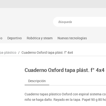
Resultados de la búsqueda
io
Deportivo
Robótica y steam
Nuevas tecnologías
s
nguaje & idiomas
Atletismo
Steam
Equipamiento
Audio
pa·plástico
/
Cuaderno Oxford tapa plást. f° 4x4
atemáticas
Balones y pelotas
Arduino
Gimnasia rítmica
Conectividad y señal
dio natural, social y cultural
Béisbol
Learning resource
Gimnasio
Mobiliario tecnológico
Cuaderno Oxford tapa plást. f° 4x4
tricidad fina
Compl. deportivos
Lego education
Hockey
Monitores interactivos
úsica
Deportes alternativos
Makeblock
Piscina
Soportes
Descripción
illas
imeras edades
Deportes raqueta
Matatastudio
Protección deportiva
Videoconferencia
sitores
icomotricidad
Entrenamiento
Micro:bit
Psicomotricidad
Videoproyección
Cuaderno tapas plástico Oxford con espiral sistema coi
es
nkering
Vex robotics
niño se haga daño. Rayado en la tapa. Papel 90 g 80 h
Otros