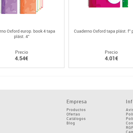
no Oxford europ. book 4 tapa
Cuaderno Oxford tapa plást. f° 
plást. 4°
Precio
Precio
4.54€
4.01€
Empresa
In
Productos
Avi
Ofertas
Pol
Catálogos
Pol
Blog
Con
RG
Cam