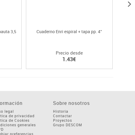
pauta 3,5
Cuaderno Enri espiral + tapa pp. 4°
Cuadern
Precio desde
1.43€
formación
Sobre nosotros
so legal
Historia
ítica de privacidad
Contactar
ítica de Cookies
Proyectos
diciones generales
Grupo DESCOM
PD
biar preferencias