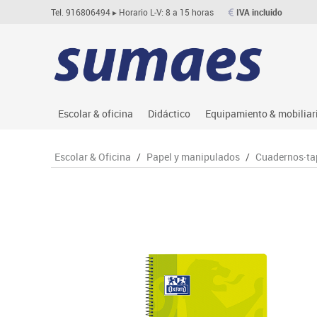
Tel. 916806494
▸ Horario L-V: 8 a 15 horas
IVA incluido
Escolar & oficina
Didáctico
Equipamiento & mobiliar
Archivo
Asociación y atención
Aulas entornos naturale
Le
Escolar & Oficina
/
Papel y manipulados
/
Cuadernos·ta
Complementos oficina
Ciencias
Despachos y oficinas
M
Dibujo técnico y artístico
Construcciones
Espacios compartidos
Me
Escritura y corrección
Espacios exteriores
Mesas educación
Mo
Higiene
Espacios multisensoriales
Muebles escolares
M
Informática
Juegos heurísticos
Percheros, baldas y taqu
Pr
Manualidades
Juegos de mesa
Pizarras, vitrinas y expo
Ps
Material escolar
Juegos simbólicos
Sillas, bancos y taburet
Ti
Plastifica, encuaderna, destruye