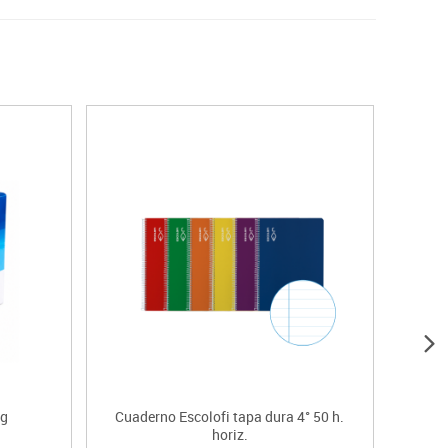
 g
Cuaderno Escolofi tapa dura 4° 50 h.
Et
horiz.