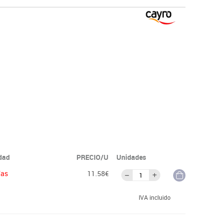
idad
PRECIO/U
Unidades
ías
11.58€
IVA incluido