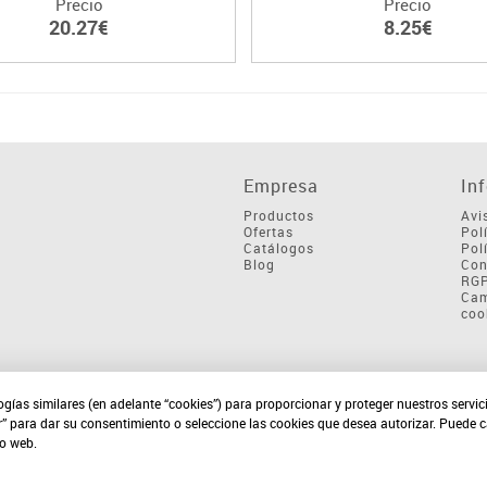
Precio
Precio
20.27€
8.25€
Empresa
In
Productos
Avi
Ofertas
Pol
Catálogos
Pol
Blog
Con
RG
Cam
coo
ogías similares (en adelante “cookies”) para proporcionar y proteger nuestros servi
r” para dar su consentimiento o seleccione las cookies que desea autorizar. Puede 
io web.