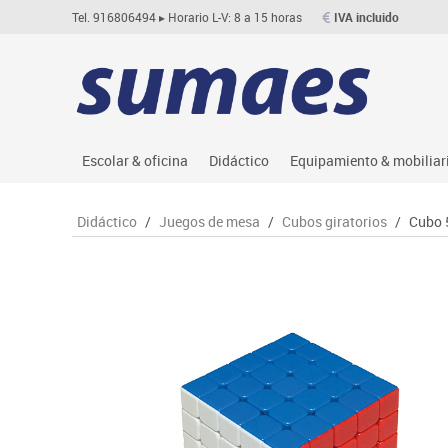
Tel. 916806494
▸ Horario L-V: 8 a 15 horas
IVA incluido
Escolar & oficina
Didáctico
Equipamiento & mobiliar
Archivo
Asociación y atención
Aulas entornos naturale
Le
Didáctico
/
Juegos de mesa
/
Cubos giratorios
/
Cubo 
Complementos oficina
Ciencias
Despachos y oficinas
M
Dibujo técnico y artístico
Construcciones
Espacios compartidos
Me
Escritura y corrección
Espacios exteriores
Mesas educación
Mo
Higiene
Espacios multisensoriales
Muebles escolares
M
Informática
Juegos heurísticos
Percheros, baldas y taqu
Pr
Manualidades
Juegos de mesa
Pizarras, vitrinas y expo
Ps
Material escolar
Juegos simbólicos
Sillas, bancos y taburet
Ti
Plastifica, encuaderna, destruye