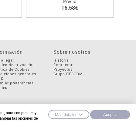
Precio
16.58€
formación
Sobre nosotros
so legal
Historia
ítica de privacidad
Contactar
ítica de Cookies
Proyectos
diciones generales
Grupo DESCOM
PD
biar preferencias
kies
cios, para comprender y
Más detalles
Aceptar
cambiar las opciones de