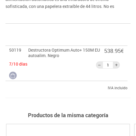
sofisticada, con una papelera extraíble de 44 litros. No es
necesario alimentar manualmente el papel, ni quitar grapas y
clips de papel primero, esta destructora de papel automática hará
todo el trabajo por ti.
50119
Destructora Optimum Auto+ 150M EU
538.95€
autoalim. Negro
7/10 días
IVA incluido
Productos de la misma categoría