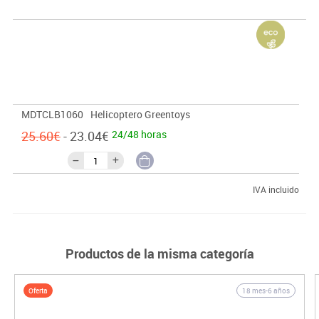
limpieza. Embasado en materiales reciclados y reciclables sin
películas plásticas. Pintado con tintes de soya. Medidas:
141x245x155 mm. (alto x ancho x profundo).
MDTCLB1060
Helicoptero Greentoys
25.60€
- 23.04€
24/48 horas
IVA incluido
Productos de la misma categoría
Oferta
18 mes-6 años