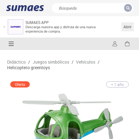
SUMAES APP
CERRAR
Resultados de la búsqueda
Abrir
Descarga nuestra app y disfruta de una nueva
experiencia de compra.
Didáctico
/
Juegos simbólicos
/
Vehículos
/
Helicoptero greentoys
Oferta
+ 1 año