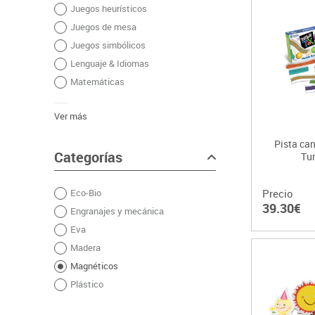
Juegos heurísticos
Papel y manipulados
Juegos de mesa
Juegos simbólicos
Lenguaje & Idiomas
Matemáticas
Ver más
Pista ca
Categorías
Tu
Eco-Bio
Precio
39.30€
Engranajes y mecánica
Eva
Madera
Magnéticos
Plástico