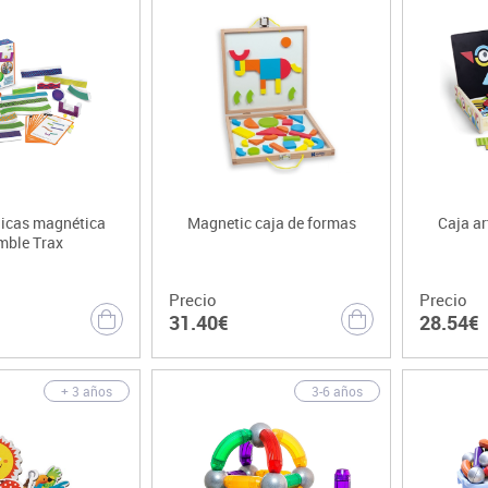
nicas magnética
Magnetic caja de formas
Caja ar
mble Trax
Precio
Precio
31.40€
28.54€
+ 3 años
3-6 años