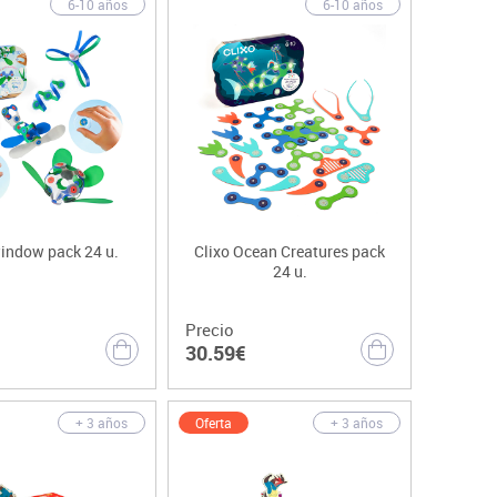
6-10 años
6-10 años
window pack 24 u.
Clixo Ocean Creatures pack
24 u.
Precio
30.59€
Oferta
+ 3 años
+ 3 años