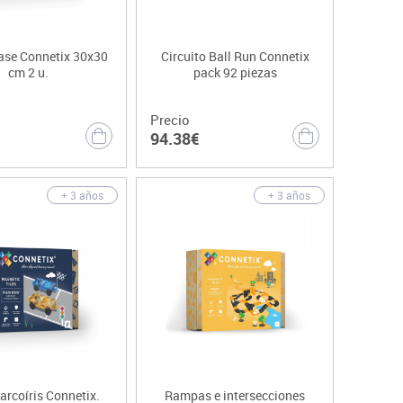
ase Connetix 30x30
Circuito Ball Run Connetix
cm 2 u.
pack 92 piezas
Precio
94.38€
+ 3 años
+ 3 años
arcoíris Connetix.
Rampas e intersecciones