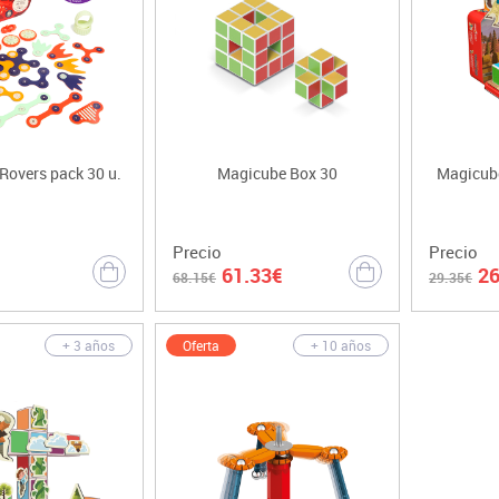
Rovers pack 30 u.
Magicube Box 30
Magicube
Precio
Precio
61.33€
26
68.15€
29.35€
Oferta
+ 3 años
+ 10 años