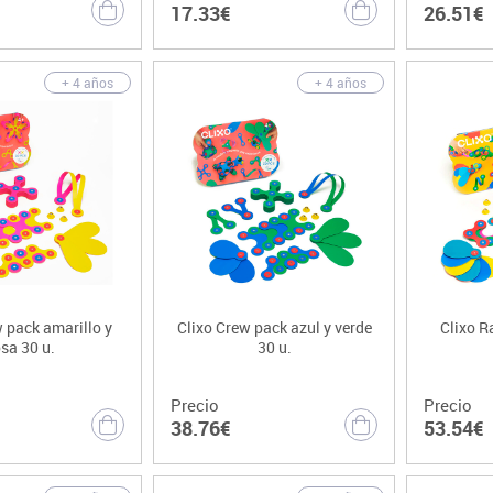
17.33€
26.51€
+ 4 años
+ 4 años
 pack amarillo y
Clixo Crew pack azul y verde
Clixo R
osa 30 u.
30 u.
Precio
Precio
38.76€
53.54€