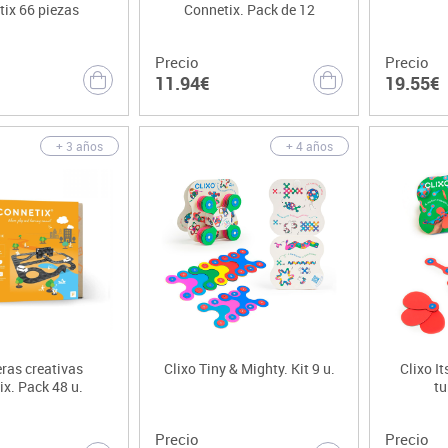
ix 66 piezas
Connetix. Pack de 12
Precio
Precio
11.94€
19.55€
+ 3 años
+ 4 años
ras creativas
Clixo Tiny & Mighty. Kit 9 u.
Clixo I
x. Pack 48 u.
tu
Precio
Precio