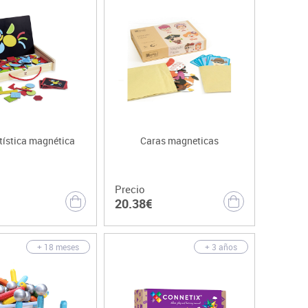
tística magnética
Caras magneticas
Precio
20.38€
+ 18 meses
+ 3 años