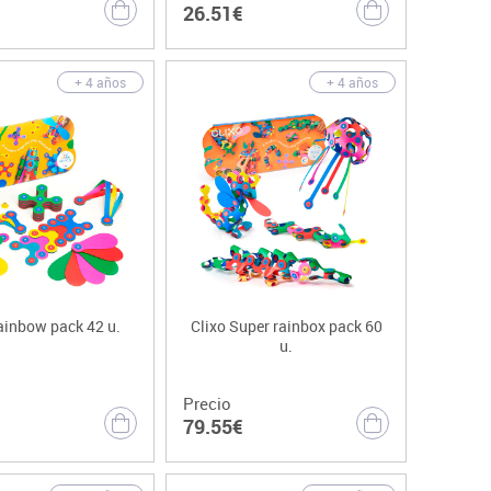
26.51€
+ 4 años
+ 4 años
ainbow pack 42 u.
Clixo Super rainbox pack 60
u.
Precio
79.55€