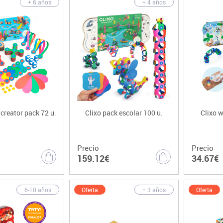
+ 6 años
+ 4 años
 creator pack 72 u.
Clixo pack escolar 100 u.
Clixo 
Precio
Precio
159.12€
34.67€
Oferta
Oferta
6-10 años
+ 3 años