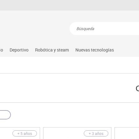
Resultados de la búsqueda
io
Deportivo
Robótica y steam
Nuevas tecnologías
s
nguaje & idiomas
Atletismo
Steam
Equipamiento
Audio
atemáticas
Balones y pelotas
Arduino
Gimnasia rítmica
Conectividad y señal
dio natural, social y cultural
Béisbol
Learning resource
Gimnasio
Mobiliario tecnológico
tricidad fina
Compl. deportivos
Lego education
Hockey
Monitores interactivos
úsica
Deportes alternativos
Makeblock
Piscina
Soportes
illas
imeras edades
Deportes raqueta
Matatastudio
Protección deportiva
Videoconferencia
sitores
icomotricidad
Entrenamiento
Micro:bit
Psicomotricidad
Videoproyección
es
nkering
Vex robotics
+ 5 años
+ 3 años
Otros