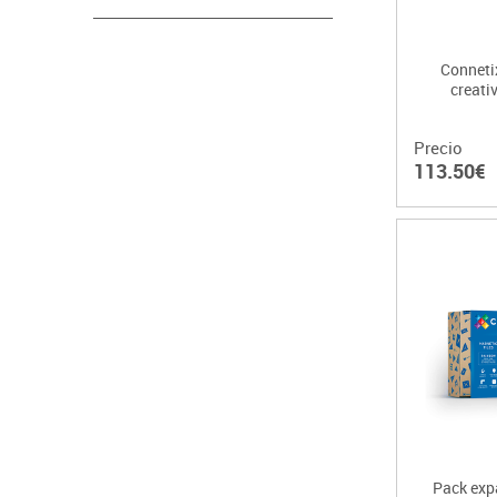
Connetix
creati
Precio
113.50€
Pack exp