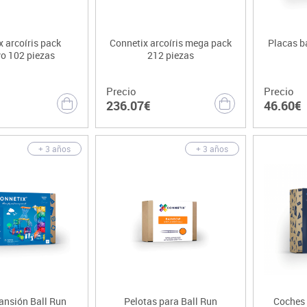
 arcoíris pack
Connetix arcoíris mega pack
Placas b
vo 102 piezas
212 piezas
Precio
Precio
236.07€
46.60€
+ 3 años
+ 3 años
ansión Ball Run
Pelotas para Ball Run
Coches 