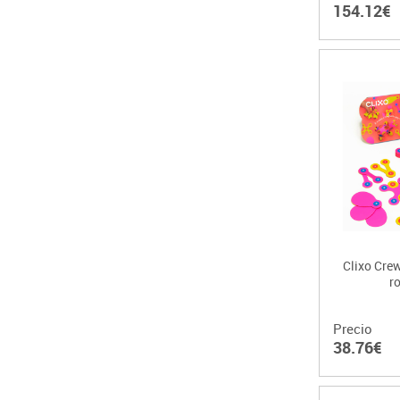
154.12€
Clixo Crew
r
Precio
38.76€