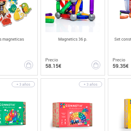
s magneticas
Magnetics 36 p.
Set cons
Precio
Precio
58.15€
59.35€
+ 3 años
+ 3 años