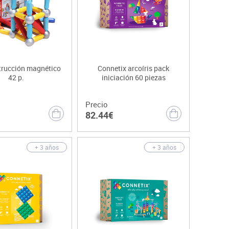
trucción magnético
Connetix arcoíris pack
42 p.
iniciación 60 piezas
Precio
82.44€
+ 3 años
+ 3 años