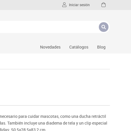
Iniciar sesión
Novedades
Catálogos
Blog
 necesario para cuidar mascotas, como una ducha retráctil
das. También incluye una diadema de tela y un clip especial
didas: 50,5x28,5x83,2 cm