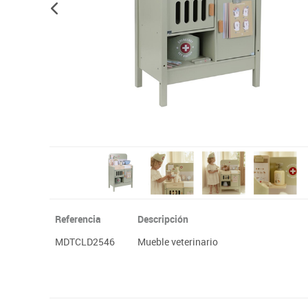
Papel y manipulados
Referencia
Descripción
MDTCLD2546
Mueble veterinario