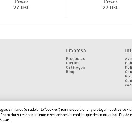
Precio
Precio
27.03€
27.03€
Empresa
In
Productos
Avi
Ofertas
Pol
Catálogos
Pol
Blog
Con
RG
Cam
coo
ogías similares (en adelante “cookies”) para proporcionar y proteger nuestros servi
r” para dar su consentimiento o seleccione las cookies que desea autorizar. Puede 
io web.