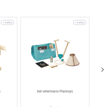
Oferta
+ 3 años
+ 3 años
s
Set veterinario Plantoys