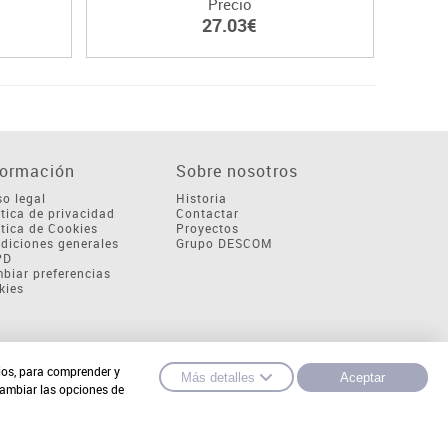
Precio
27.03€
formación
Sobre nosotros
so legal
Historia
ítica de privacidad
Contactar
ítica de Cookies
Proyectos
diciones generales
Grupo DESCOM
PD
biar preferencias
kies
cios, para comprender y
Más detalles
Aceptar
cambiar las opciones de