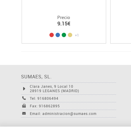
Precio
9.15€
+1
SUMAES, SL.
Clara Janes, 9 Local 10
28919 LEGANES (MADRID)
Tel: 916806494
Fax: 916862895
Email: administracion@sumaes.com