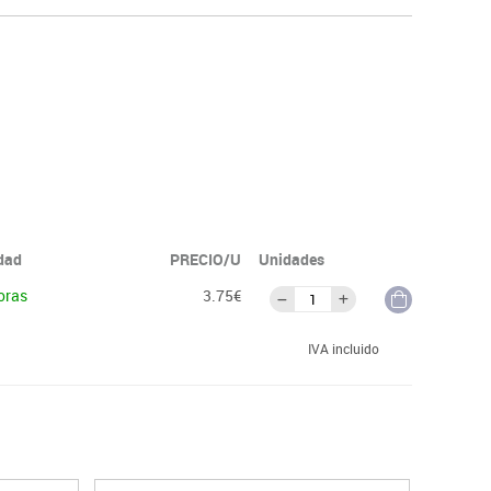
idad
PRECIO/U
Unidades
oras
3.75€
IVA incluido