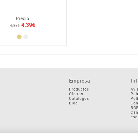
Precio
4.39€
4.88€
Empresa
In
Productos
Avi
Ofertas
Pol
Catálogos
Pol
Blog
Con
RG
Cam
coo