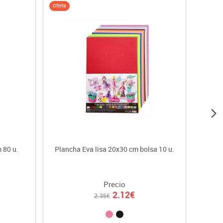
Oferta
 80 u.
Plancha Eva lisa 20x30 cm bolsa 10 u.
Planch
Precio
2.12€
2.35€