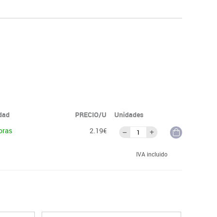
idad
PRECIO/U
Unidades
oras
2.19€
IVA incluido