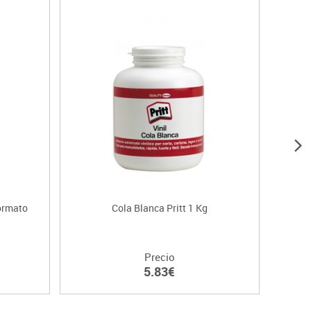
Oferta
formato
Cola Blanca Pritt 1 Kg
Pegam
Precio
5.83€