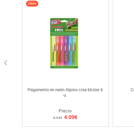
Oferta
Pegamento en neón Alpino crea blister 6
C
u.
Precio
4.09€
4.54€