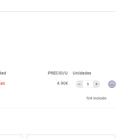
idad
PRECIO/U
Unidades
ías
4.90€
IVA incluido