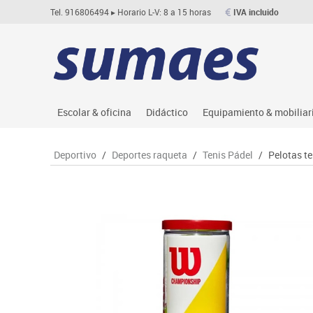
Tel. 916806494
▸ Horario L-V: 8 a 15 horas
IVA incluido
Escolar & oficina
Didáctico
Equipamiento & mobiliar
Archivo
Asociación y atención
Aulas entornos naturale
Le
Deportivo
/
Deportes raqueta
/
Tenis Pádel
/
Pelotas t
Complementos oficina
Ciencias
Despachos y oficinas
M
Dibujo técnico y artístico
Construcciones
Espacios compartidos
Me
Escritura y corrección
Espacios exteriores
Mesas educación
Mo
Higiene
Espacios multisensoriales
Muebles escolares
M
Informática
Juegos heurísticos
Percheros, baldas y taqu
Pr
Manualidades
Juegos de mesa
Pizarras, vitrinas y expo
Ps
Material escolar
Juegos simbólicos
Sillas, bancos y taburet
Ti
Plastifica, encuaderna, destruye