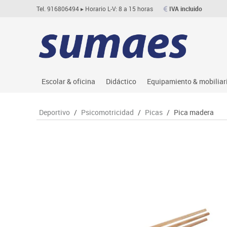
Tel. 916806494
▸ Horario L-V: 8 a 15 horas
IVA incluido
Escolar & oficina
Didáctico
Equipamiento & mobiliar
Archivo
Asociación y atención
Aulas entornos naturale
Le
Deportivo
/
Psicomotricidad
/
Picas
/
Pica madera
Complementos oficina
Ciencias
Despachos y oficinas
M
Dibujo técnico y artístico
Construcciones
Espacios compartidos
Me
Escritura y corrección
Espacios exteriores
Mesas educación
Mo
Higiene
Espacios multisensoriales
Muebles escolares
M
Informática
Juegos heurísticos
Percheros, baldas y taqu
Pr
Manualidades
Juegos de mesa
Pizarras, vitrinas y expo
Ps
Material escolar
Juegos simbólicos
Sillas, bancos y taburet
Ti
Plastifica, encuaderna, destruye