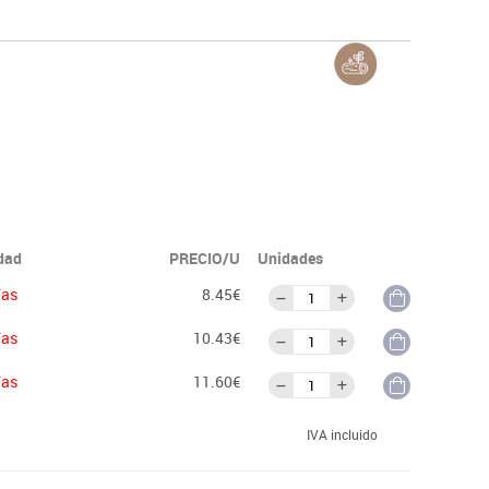
idad
PRECIO/U
Unidades
ías
8.45€
ías
10.43€
ías
11.60€
IVA incluido