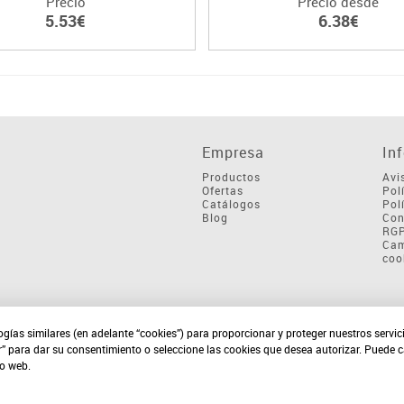
Precio
Precio desde
5.53€
6.38€
Empresa
In
Productos
Avi
Ofertas
Pol
Catálogos
Pol
Blog
Con
RG
Cam
coo
ogías similares (en adelante “cookies”) para proporcionar y proteger nuestros servi
r” para dar su consentimiento o seleccione las cookies que desea autorizar. Puede 
io web.