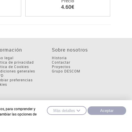
Precio
4.60€
formación
Sobre nosotros
so legal
Historia
ítica de privacidad
Contactar
ítica de Cookies
Proyectos
diciones generales
Grupo DESCOM
PD
biar preferencias
kies
cios, para comprender y
Más detalles
Aceptar
cambiar las opciones de