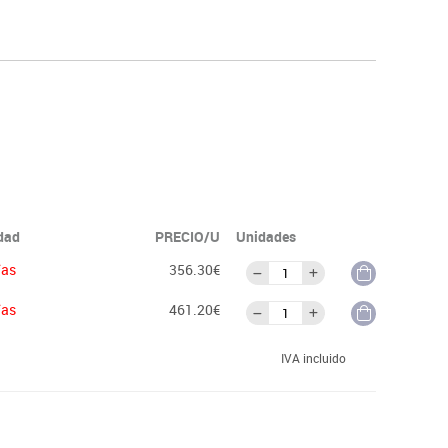
idad
PRECIO/U
Unidades
ías
356.30€
ías
461.20€
IVA incluido