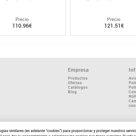
Precio
Precio
110.96€
121.51€
Empresa
In
Productos
Avi
Ofertas
Pol
Catálogos
Pol
Blog
Con
RG
Cam
coo
ogías similares (en adelante “cookies”) para proporcionar y proteger nuestros servi