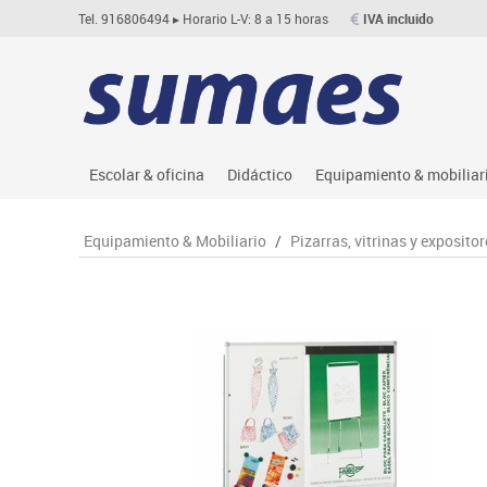
Tel. 916806494
▸ Horario L-V: 8 a 15 horas
IVA incluido
Escolar & oficina
Didáctico
Equipamiento & mobiliar
Archivo
Asociación y atención
Aulas entornos naturale
Le
Equipamiento & Mobiliario
/
Pizarras, vitrinas y expositor
Complementos oficina
Ciencias
Despachos y oficinas
M
Dibujo técnico y artístico
Construcciones
Espacios compartidos
Me
Escritura y corrección
Espacios exteriores
Mesas educación
Mo
Higiene
Espacios multisensoriales
Muebles escolares
M
Informática
Juegos heurísticos
Percheros, baldas y taqu
Pr
Manualidades
Juegos de mesa
Pizarras, vitrinas y expo
Ps
Material escolar
Juegos simbólicos
Sillas, bancos y taburet
Ti
Plastifica, encuaderna, destruye