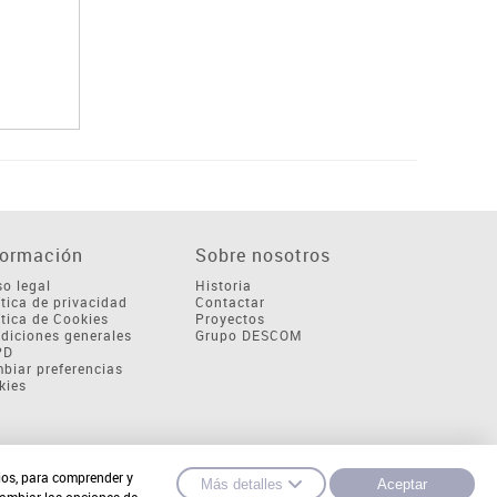
formación
Sobre nosotros
so legal
Historia
ítica de privacidad
Contactar
ítica de Cookies
Proyectos
diciones generales
Grupo DESCOM
PD
biar preferencias
kies
cios, para comprender y
Más detalles
Aceptar