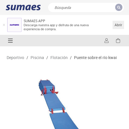
SUMAES APP
CERRAR
Resultados de la búsqueda
Abrir
Descarga nuestra app y disfruta de una nueva
experiencia de compra.
Deportivo
/
Piscina
/
Flotación
/
Puente sobre el río kwai