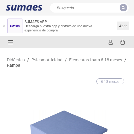
SUMAES APP
CERRAR
Resultados de la búsqueda
Abrir
Descarga nuestra app y disfruta de una nueva
experiencia de compra.
Didáctico
/
Psicomotricidad
/
Elementos·foam 6-18 meses
/
Rampa
6-18 meses