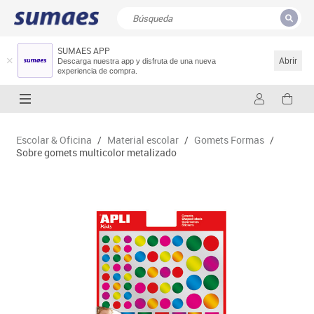
SUMAES APP
CERRAR
Resultados de la búsqueda
Abrir
Descarga nuestra app y disfruta de una nueva
experiencia de compra.
Escolar & Oficina
/
Material escolar
/
Gomets Formas
/
Sobre gomets multicolor metalizado