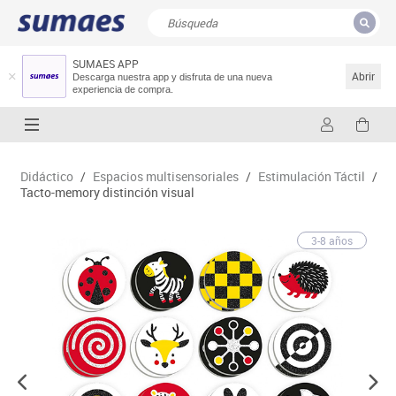
SUMAES APP
CERRAR
Resultados de la búsqueda
Abrir
Descarga nuestra app y disfruta de una nueva
experiencia de compra.
Didáctico
/
Espacios multisensoriales
/
Estimulación Táctil
/
Tacto-memory distinción visual
3-8 años