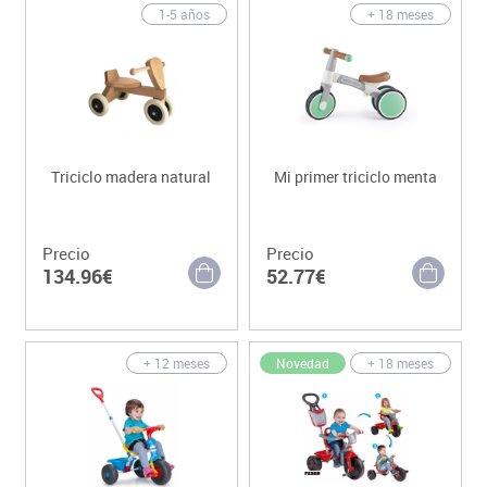
1-5 años
+ 18 meses
Triciclo madera natural
Mi primer triciclo menta
Precio
Precio
134.96€
52.77€
Novedad
+ 12 meses
+ 18 meses