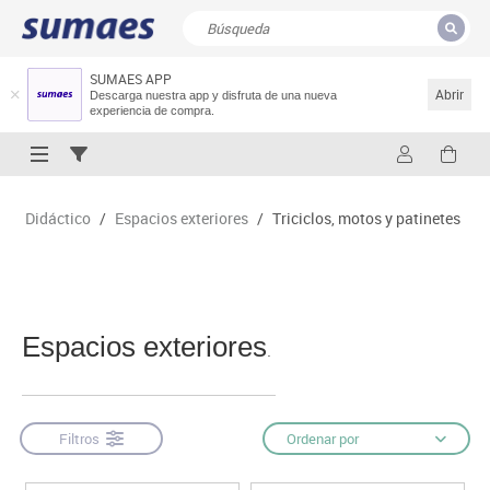
SUMAES APP
CERRAR
Resultados de la búsqueda
Abrir
Descarga nuestra app y disfruta de una nueva
experiencia de compra.
Didáctico
/
Espacios exteriores
/
Triciclos, motos y patinetes
Espacios exteriores
.
Filtros
Ordenar por