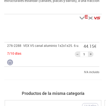
estructurales estándar (canales, placas y barras), a una fracción
del peso para mejorar el rendimiento del robot. - Compatibles con
todos los componentes de movimiento y estructura de VEX.
· Disponibles en kits o en multi-paquetes de una sola pieza.
276-2288
VEX V5 canal aluminio 1x2x1x25. 6 u.
44.15€
7/10 días
IVA incluido
Productos de la misma categoría
13-18 años