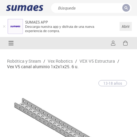
SUMAES APP
CERRAR
Resultados de la búsqueda
Abrir
Descarga nuestra app y disfruta de una nueva
experiencia de compra.
Robótica y Steam
/
Vex Robotics
/
VEX·V5 Estructura
/
Vex V5 canal aluminio 1x2x1x25. 6 u.
13-18 años