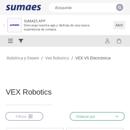
SUMAES APP
CERRAR
Resultados de la búsqueda
Abrir
Descarga nuestra app y disfruta de una nueva
experiencia de compra.
Robótica y Steam
/
Vex Robotics
/
VEX·V5 Electrónica
VEX Robotics
Filtros
Ordenar por