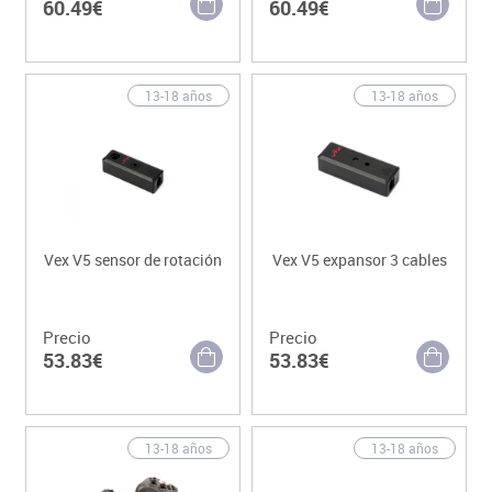
60.49€
60.49€
13-18 años
13-18 años
Vex V5 sensor de rotación
Vex V5 expansor 3 cables
Precio
Precio
53.83€
53.83€
13-18 años
13-18 años