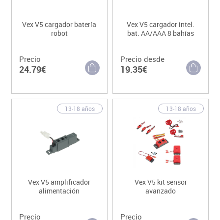
Vex V5 cargador batería
Vex V5 cargador intel.
robot
bat. AA/AAA 8 bahías
Precio
Precio desde
24.79€
19.35€
13-18 años
13-18 años
Vex V5 amplificador
Vex V5 kit sensor
alimentación
avanzado
Precio
Precio