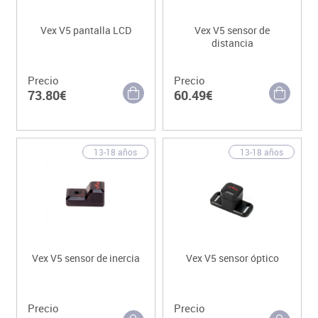
Vex V5 pantalla LCD
Vex V5 sensor de
distancia
Precio
Precio
73.80€
60.49€
13-18 años
13-18 años
Vex V5 sensor de inercia
Vex V5 sensor óptico
Precio
Precio