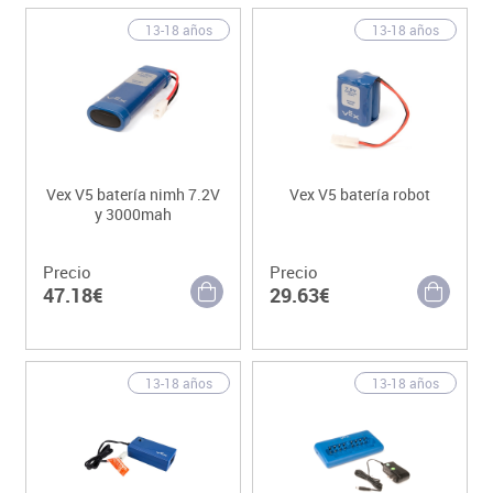
13-18 años
13-18 años
Vex V5 batería nimh 7.2V
Vex V5 batería robot
y 3000mah
Precio
Precio
47.18€
29.63€
13-18 años
13-18 años