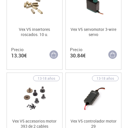
Vex V5 insertores
Vex V5 servomotor 3-wire
roscados. 10 u.
servo
Precio
Precio
13.30€
30.84€
13-18 años
13-18 años
Vex V5 accesorios motor
Vex V5 controlador motor
393 de 2 cables
29