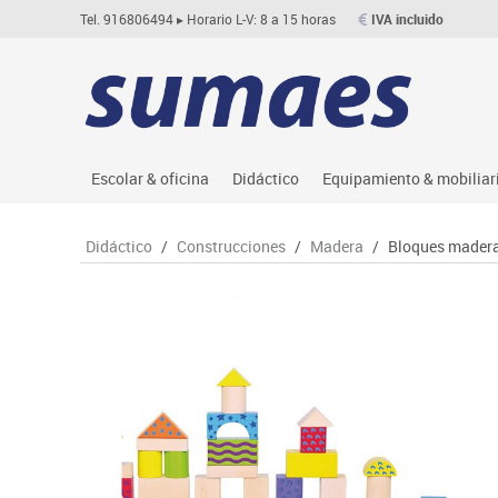
Tel. 916806494
▸ Horario L-V: 8 a 15 horas
IVA incluido
Escolar & oficina
Didáctico
Equipamiento & mobiliar
Archivo
Asociación y atención
Aulas entornos naturale
Le
Didáctico
/
Construcciones
/
Madera
/
Bloques madera
Complementos oficina
Ciencias
Despachos y oficinas
M
Dibujo técnico y artístico
Construcciones
Espacios compartidos
Me
Escritura y corrección
Espacios exteriores
Mesas educación
Mo
Higiene
Espacios multisensoriales
Muebles escolares
M
Informática
Juegos heurísticos
Percheros, baldas y taqu
Pr
Manualidades
Juegos de mesa
Pizarras, vitrinas y expo
Ps
Material escolar
Juegos simbólicos
Sillas, bancos y taburet
Ti
Plastifica, encuaderna, destruye