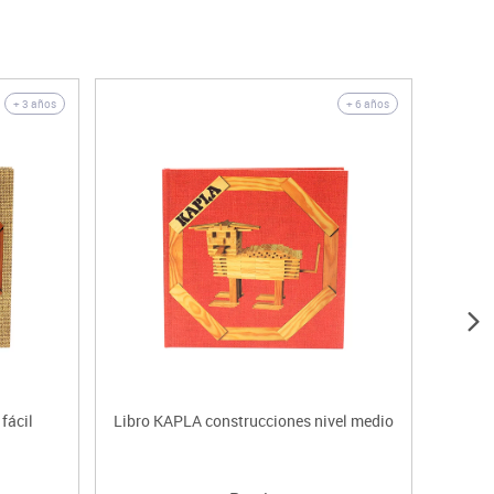
+ 3 años
+ 6 años
fácil
Libro KAPLA construcciones nivel medio
Join 