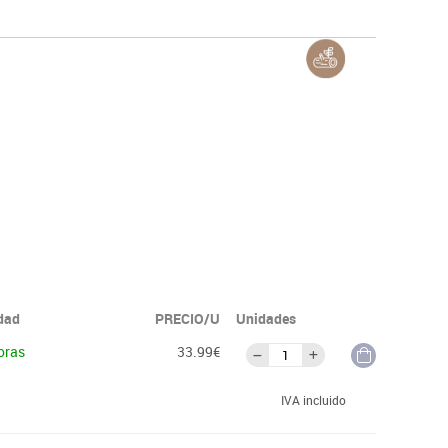
idad
PRECIO/U
Unidades
oras
33.99€
IVA incluido