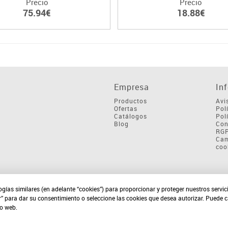
Precio
Precio
75.94€
18.88€
Empresa
In
Productos
Avi
Ofertas
Pol
Catálogos
Pol
Blog
Con
RG
Cam
coo
ogías similares (en adelante “cookies”) para proporcionar y proteger nuestros servi
r” para dar su consentimiento o seleccione las cookies que desea autorizar. Puede 
io web.