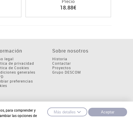
Precio
18.88€
formación
Sobre nosotros
so legal
Historia
ítica de privacidad
Contactar
ítica de Cookies
Proyectos
diciones generales
Grupo DESCOM
PD
biar preferencias
kies
cios, para comprender y
Más detalles
Aceptar
cambiar las opciones de