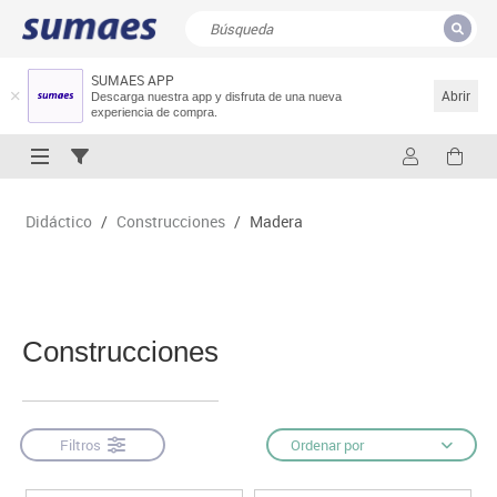
SUMAES APP
CERRAR
Resultados de la búsqueda
Abrir
Descarga nuestra app y disfruta de una nueva
experiencia de compra.
Didáctico
/
Construcciones
/
Madera
Construcciones
Filtros
Ordenar por