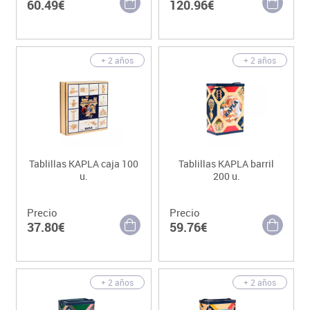
60.49€
120.96€
+ 2 años
+ 2 años
Tablillas KAPLA caja 100
Tablillas KAPLA barril
u.
200 u.
Precio
Precio
37.80€
59.76€
+ 2 años
+ 2 años