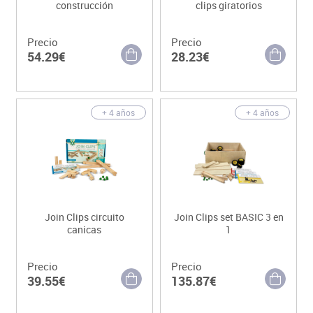
construcción
clips giratorios
Precio
Precio
54.29€
28.23€
+ 4 años
+ 4 años
Join Clips circuito
Join Clips set BASIC 3 en
canicas
1
Precio
Precio
39.55€
135.87€