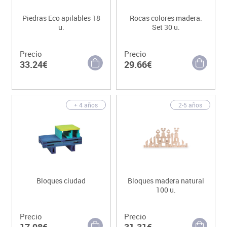
Piedras Eco apilables 18
Rocas colores madera.
u.
Set 30 u.
Precio
Precio
33.24€
29.66€
+ 4 años
2-5 años
Bloques ciudad
Bloques madera natural
100 u.
Precio
Precio
17.98€
31.31€