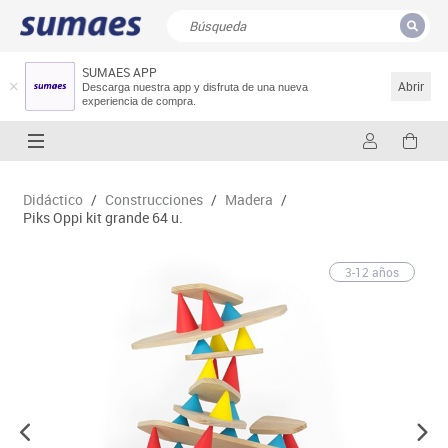
SUMAES APP
CERRAR
Resultados de la búsqueda
Abrir
Descarga nuestra app y disfruta de una nueva
experiencia de compra.
Didáctico
/
Construcciones
/
Madera
/
Piks Oppi kit grande 64 u.
3-12 años