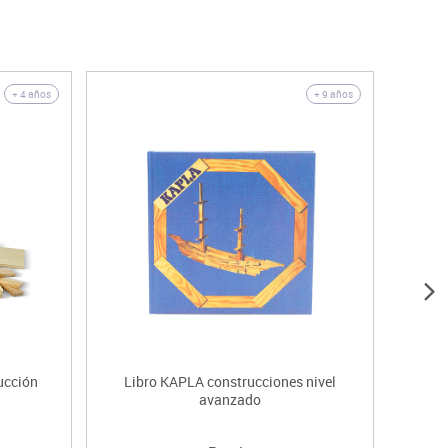
+ 4 años
+ 9 años
rucción
Libro KAPLA construcciones nivel
avanzado