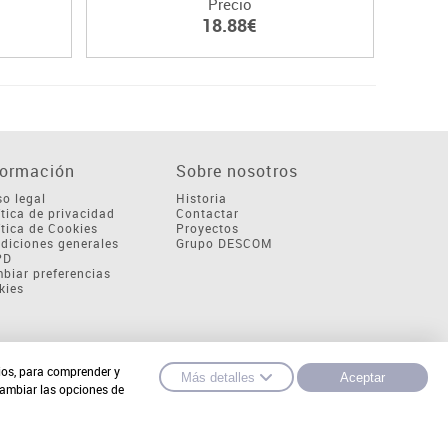
Precio
18.88€
formación
Sobre nosotros
so legal
Historia
ítica de privacidad
Contactar
ítica de Cookies
Proyectos
diciones generales
Grupo DESCOM
PD
biar preferencias
kies
cios, para comprender y
Más detalles
Aceptar
cambiar las opciones de