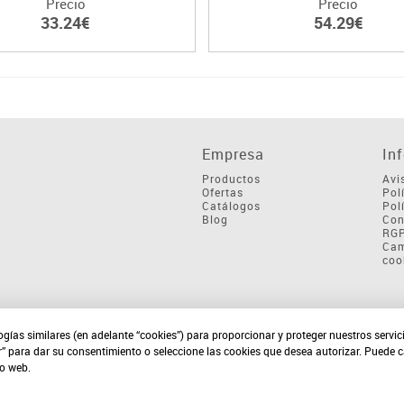
Precio
Precio
33.24€
54.29€
Empresa
In
Productos
Avi
Ofertas
Pol
Catálogos
Pol
Blog
Con
RG
Cam
coo
ogías similares (en adelante “cookies”) para proporcionar y proteger nuestros servi
r” para dar su consentimiento o seleccione las cookies que desea autorizar. Puede 
io web.