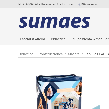
Tel. 916806494
▸ Horario L-V: 8 a 15 horas
IVA incluido
Escolar & oficina
Didáctico
Equipamiento & mobiliar
Archivo
Asociación y atención
Aulas entornos naturale
Le
Didáctico
/
Construcciones
/
Madera
/
Tablillas KAPLA 
Complementos oficina
Ciencias
Despachos y oficinas
M
Dibujo técnico y artístico
Construcciones
Espacios compartidos
Me
Escritura y corrección
Espacios exteriores
Mesas educación
Mo
Higiene
Espacios multisensoriales
Muebles escolares
M
Informática
Juegos heurísticos
Percheros, baldas y taqu
Pr
Manualidades
Juegos de mesa
Pizarras, vitrinas y expo
Ps
Material escolar
Juegos simbólicos
Sillas, bancos y taburet
Ti
Plastifica, encuaderna, destruye