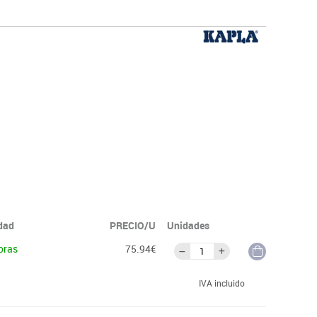
idad
PRECIO/U
Unidades
oras
75.94€
IVA incluido