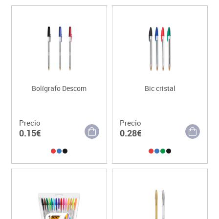
Bolígrafo Descom
Bic cristal
Precio
Precio
0.15€
0.28€