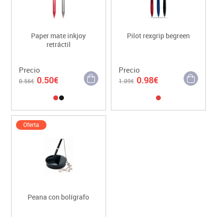
Paper mate inkjoy
Pilot rexgrip begreen
retráctil
Precio
Precio
0.50€
0.98€
0.56€
1.09€
Oferta
Peana con bolígrafo